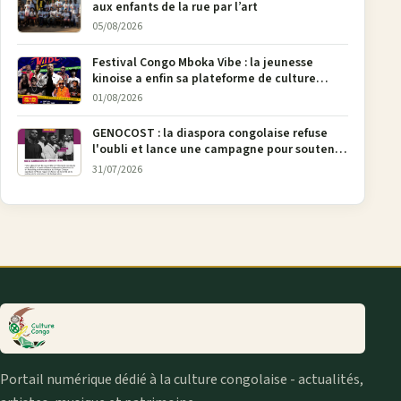
aux enfants de la rue par l’art
05/08/2026
Festival Congo Mboka Vibe : la jeunesse
kinoise a enfin sa plateforme de culture
urbaine
01/08/2026
GENOCOST : la diaspora congolaise refuse
l'oubli et lance une campagne pour soutenir
la pétition FONAREV depuis Bruxelles
31/07/2026
Portail numérique dédié à la culture congolaise - actualités,