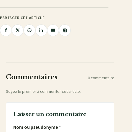
PARTAGER CET ARTICLE
Copier
Partager
Partager
Partager
Partager
Partager
le
lien
sur
sur
sur
sur
par
Facebook
X
WhatsApp
LinkedIn
e-
mail
Commentaires
0 commentaire
Soyez le premier à commenter cet article.
Laisser un commentaire
Nom ou pseudonyme *