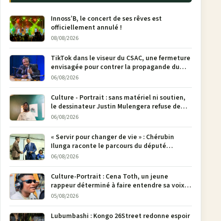
Innoss’B, le concert de ses rêves est
officiellement annulé !
08/08/2026
TikTok dans le viseur du CSAC, une fermeture
envisagée pour contrer la propagande du
M23
06/08/2026
Culture - Portrait : sans matériel ni soutien,
le dessinateur Justin Mulengera refuse de
poser son crayon
06/08/2026
« Servir pour changer de vie » : Chérubin
Ilunga raconte le parcours du député
national Jethro Muyombi Tshimbu en 137
06/08/2026
pages
Culture-Portrait : Cena Toth, un jeune
rappeur déterminé à faire entendre sa voix à
Bunia
05/08/2026
Lubumbashi : Kongo 26Street redonne espoir