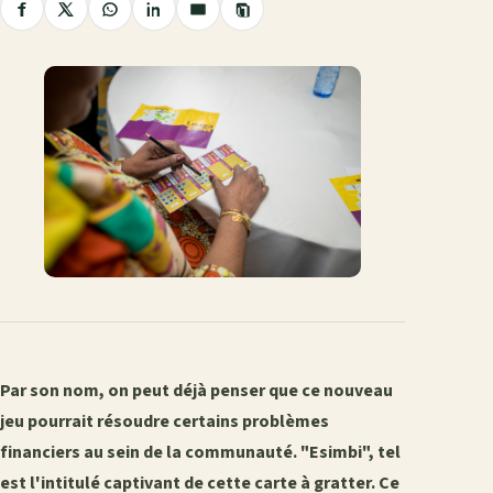
Copier
Partager
Partager
Partager
Partager
Partager
le
sur
sur
sur
sur
par
lien
Facebook
X
WhatsApp
LinkedIn
e-
mail
Par son nom, on peut déjà penser que ce nouveau
jeu pourrait résoudre certains problèmes
financiers au sein de la communauté. "Esimbi", tel
est l'intitulé captivant de cette carte à gratter. Ce