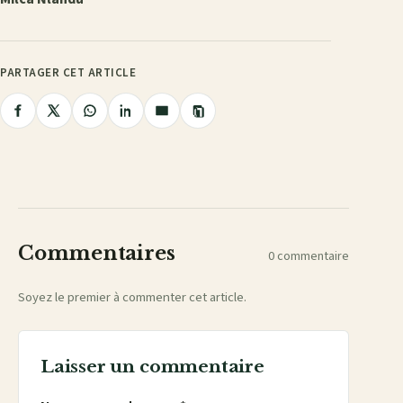
PARTAGER CET ARTICLE
Copier
Partager
Partager
Partager
Partager
Partager
le
lien
sur
sur
sur
sur
par
Facebook
X
WhatsApp
LinkedIn
e-
mail
Commentaires
0 commentaire
Soyez le premier à commenter cet article.
Laisser un commentaire