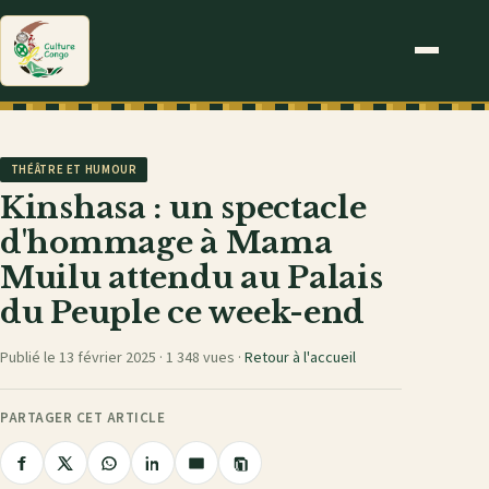
THÉÂTRE ET HUMOUR
Kinshasa : un spectacle
d'hommage à Mama
Muilu attendu au Palais
du Peuple ce week-end
Publié le 13 février 2025 ·
1 348 vues
·
Retour à l'accueil
PARTAGER CET ARTICLE
Copier
Partager
Partager
Partager
Partager
Partager
le