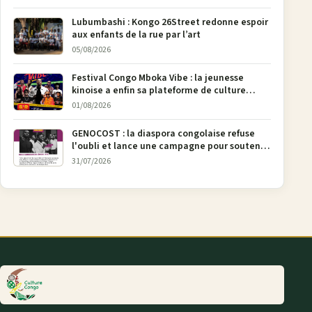
Lubumbashi : Kongo 26Street redonne espoir
aux enfants de la rue par l’art
05/08/2026
Festival Congo Mboka Vibe : la jeunesse
kinoise a enfin sa plateforme de culture
urbaine
01/08/2026
GENOCOST : la diaspora congolaise refuse
l'oubli et lance une campagne pour soutenir
la pétition FONAREV depuis Bruxelles
31/07/2026