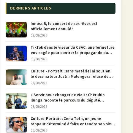
DERNIERS ARTICLES
Innoss’B, le concert de ses rêves est
officiellement annulé !
08/08/2026
TikTok dans le viseur du CSAC, une fermeture
envisagée pour contrer la propagande du
M23
06/08/2026
Culture - Portrait : sans matériel ni soutien,
le dessinateur Justin Mulengera refuse de
poser son crayon
06/08/2026
« Servir pour changer de vie » : Chérubin
Ilunga raconte le parcours du député
national Jethro Muyombi Tshimbu en 137
06/08/2026
pages
Culture-Portrait : Cena Toth, un jeune
rappeur déterminé à faire entendre sa voix à
Bunia
05/08/2026