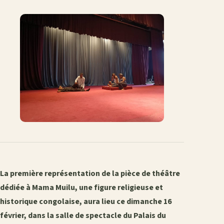
sur
sur
sur
sur
par
lien
Facebook
X
WhatsApp
LinkedIn
e-
mail
La première représentation de la pièce de théâtre
dédiée à Mama Muilu, une figure religieuse et
historique congolaise, aura lieu ce dimanche 16
février, dans la salle de spectacle du Palais du