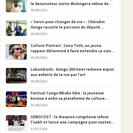
le dessinateur Justin Mulengera refuse de
poser son crayon
06/08/2026
« Servir pour changer de vie » : Chérubin
Ilunga raconte le parcours du député
national Jethro Muyombi Tshimbu en 137
06/08/2026
pages
Culture-Portrait : Cena Toth, un jeune
rappeur déterminé à faire entendre sa voix à
Bunia
05/08/2026
Lubumbashi : Kongo 26Street redonne espoir
aux enfants de la rue par l’art
05/08/2026
Festival Congo Mboka Vibe : la jeunesse
kinoise a enfin sa plateforme de culture
urbaine
01/08/2026
GENOCOST : la diaspora congolaise refuse
l'oubli et lance une campagne pour soutenir
la pétition FONAREV depuis Bruxelles
31/07/2026