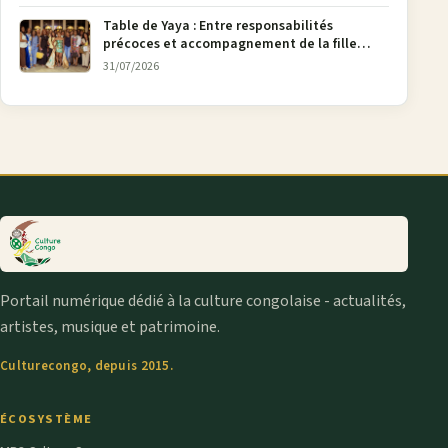
Table de Yaya : Entre responsabilités
précoces et accompagnement de la fille
aînée, la diaspora en débat
31/07/2026
Portail numérique dédié à la culture congolaise - actualités,
artistes, musique et patrimoine.
Culturecongo, depuis 2015.
ÉCOSYSTÈME