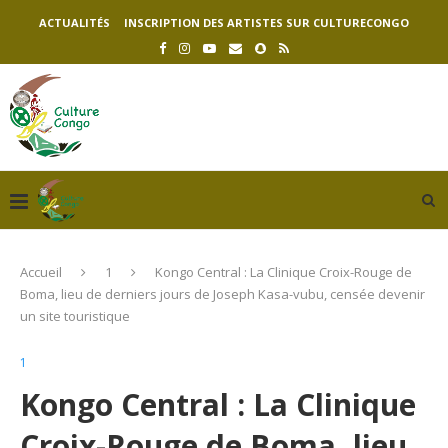
ACTUALITÉS
INSCRIPTION DES ARTISTES SUR CULTURECONGO
Accueil
1
Kongo Central : La Clinique Croix-Rouge de
Boma, lieu de derniers jours de Joseph Kasa-vubu, censée devenir
un site touristique
1
Kongo Central : La Clinique
Croix-Rouge de Boma, lieu