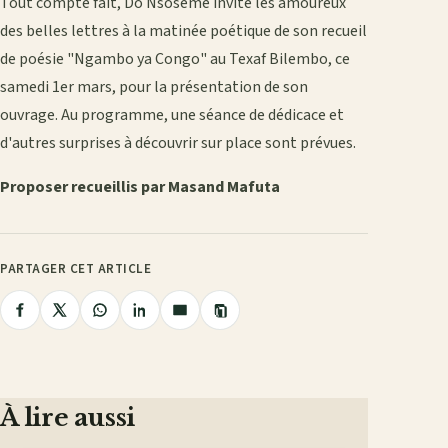
Tout compte fait, Do Nsoseme invite les amoureux
des belles lettres à la matinée poétique de son recueil
de poésie "Ngambo ya Congo" au Texaf Bilembo, ce
samedi 1er mars, pour la présentation de son
ouvrage. Au programme, une séance de dédicace et
d'autres surprises à découvrir sur place sont prévues.
Proposer recueillis par Masand Mafuta
PARTAGER CET ARTICLE
Copier
Partager
Partager
Partager
Partager
Partager
le
lien
sur
sur
sur
sur
par
Facebook
X
WhatsApp
LinkedIn
e-
mail
À lire aussi