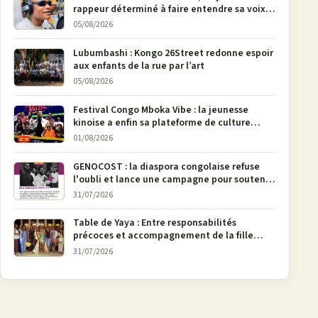
rappeur déterminé à faire entendre sa voix à
Bunia
05/08/2026
Lubumbashi : Kongo 26Street redonne espoir
aux enfants de la rue par l’art
05/08/2026
Festival Congo Mboka Vibe : la jeunesse
kinoise a enfin sa plateforme de culture
urbaine
01/08/2026
GENOCOST : la diaspora congolaise refuse
l'oubli et lance une campagne pour soutenir
la pétition FONAREV depuis Bruxelles
31/07/2026
Table de Yaya : Entre responsabilités
précoces et accompagnement de la fille
aînée, la diaspora en débat
31/07/2026