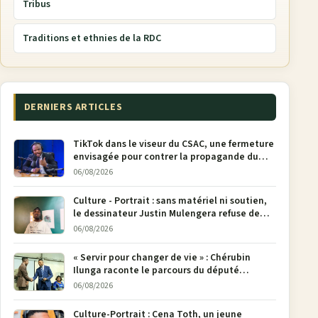
Tribus
Traditions et ethnies de la RDC
DERNIERS ARTICLES
TikTok dans le viseur du CSAC, une fermeture
envisagée pour contrer la propagande du
M23
06/08/2026
Culture - Portrait : sans matériel ni soutien,
le dessinateur Justin Mulengera refuse de
poser son crayon
06/08/2026
« Servir pour changer de vie » : Chérubin
Ilunga raconte le parcours du député
national Jethro Muyombi Tshimbu en 137
06/08/2026
pages
Culture-Portrait : Cena Toth, un jeune