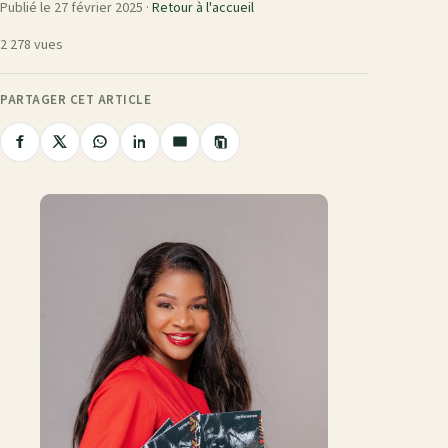
Publié le 27 février 2025 ·
Retour à l'accueil
2 278 vues
PARTAGER CET ARTICLE
Copier
Partager
Partager
Partager
Partager
Partager
le
sur
sur
sur
sur
par
lien
Facebook
X
WhatsApp
LinkedIn
e-
mail