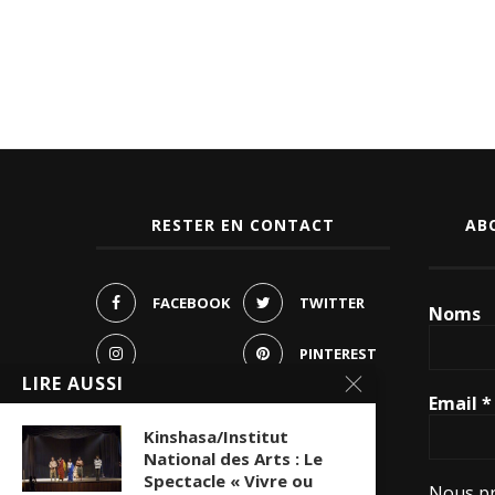
RESTER EN CONTACT
AB
FACEBOOK
TWITTER
Noms
PINTEREST
LIRE AUSSI
INSTAGRAM
Email
*
YOUTUBE
Kinshasa/Institut
WHATSAPP
National des Arts : Le
Spectacle « Vivre ou
Nous pr