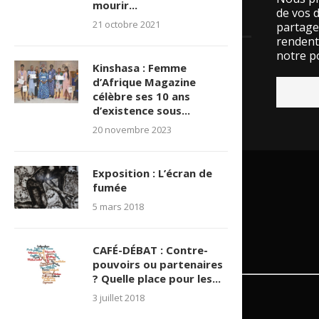
mourir...
de vos 
LES VISITES
21 octobre 2021
partage
rendent 
notre po
Kinshasa : Femme
15524698 visite(s)
d’Afrique Magazine
célèbre ses 10 ans
d’existence sous...
20 novembre 2023
Exposition : L’écran de
fumée
5 mars 2018
CAFÉ-DÉBAT : Contre-
pouvoirs ou partenaires
? Quelle place pour les...
3 juillet 2018