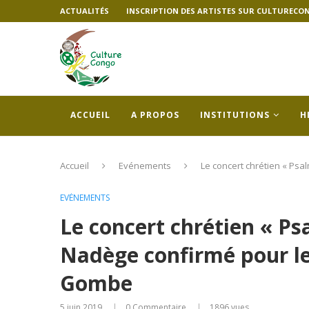
ACTUALITÉS
INSCRIPTION DES ARTISTES SUR CULTURECO
ACCUEIL
A PROPOS
INSTITUTIONS
H
Accueil
Evénements
Le concert chrétien « Psa
EVÉNEMENTS
Le concert chrétien « P
Nadège confirmé pour le 
Gombe
5 juin 2019
0 Commentaire
1896
vues