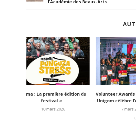
l’Académie des Beaux-Arts
AUT
 Echo Santé
Cybercriminalité en RDC : Le
KEMA Awar
agement...
garde des Sceaux...
Batinda, 
4 mars 2026