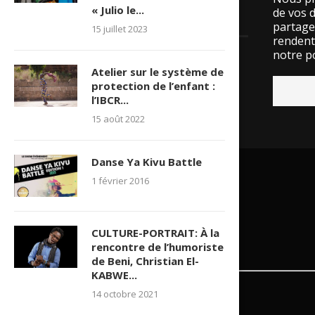
« Julio le...
de vos 
LES VISITES
partage
15 juillet 2023
rendent 
notre po
15527014 visite(s)
Atelier sur le système de
protection de l’enfant :
l’IBCR...
15 août 2022
Danse Ya Kivu Battle
1 février 2016
CULTURE-PORTRAIT: À la
rencontre de l’humoriste
de Beni, Christian El-
KABWE...
14 octobre 2021