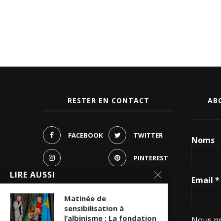
RESTER EN CONTACT
AB
FACEBOOK
TWITTER
Noms
PINTEREST
INSTAGRAM
LIRE AUSSI
Email
*
YOUTUBE
Matinée de
WHATSAPP
sensibilisation à
l’albinisme : La fondation
Nous pr