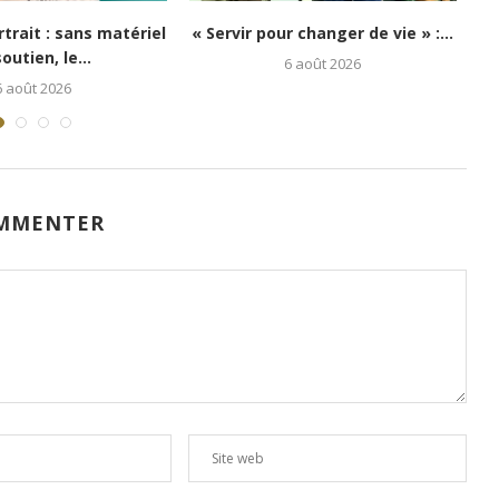
Lubumbashi : Kongo 26Street
Festival Congo Mboka V
redonne espoir aux enfants...
jeunesse kinoise.
5 août 2026
1 août 2026
MMENTER