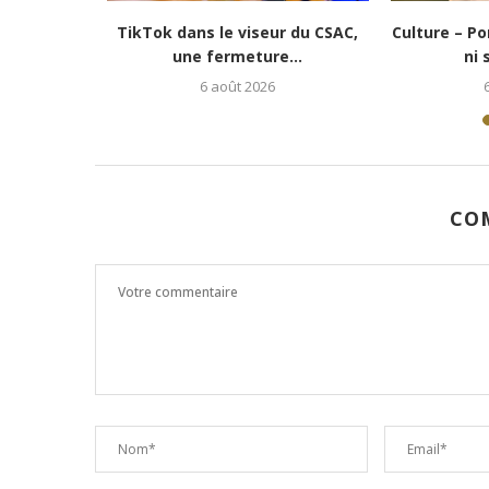
 pour changer de vie » :...
Culture-Portrait : Cena Toth, un
jeune rappeur déterminé...
6 août 2026
5 août 2026
CO