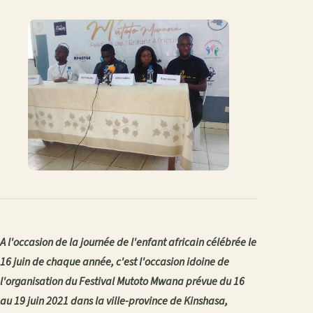
sur
sur
sur
sur
par
lien
Facebook
X
WhatsApp
LinkedIn
e-
mail
A l'occasion de la journée de l'enfant africain célébrée le
16 juin de chaque année, c'est l'occasion idoine de
l'organisation du Festival Mutoto Mwana prévue du 16
au 19 juin 2021 dans la ville-province de Kinshasa,