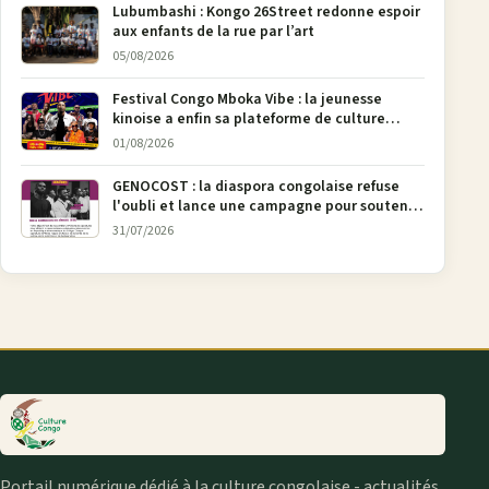
Lubumbashi : Kongo 26Street redonne espoir
aux enfants de la rue par l’art
05/08/2026
Festival Congo Mboka Vibe : la jeunesse
kinoise a enfin sa plateforme de culture
urbaine
01/08/2026
GENOCOST : la diaspora congolaise refuse
l'oubli et lance une campagne pour soutenir
la pétition FONAREV depuis Bruxelles
31/07/2026
Portail numérique dédié à la culture congolaise - actualités,