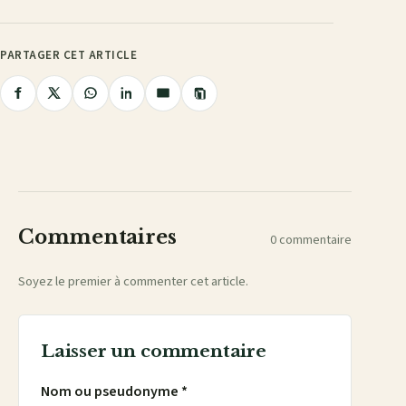
PARTAGER CET ARTICLE
Copier
Partager
Partager
Partager
Partager
Partager
le
lien
sur
sur
sur
sur
par
Facebook
X
WhatsApp
LinkedIn
e-
mail
Commentaires
0 commentaire
Soyez le premier à commenter cet article.
Laisser un commentaire
Nom ou pseudonyme *