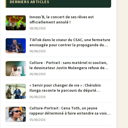
DERNIERS ARTICLES
Innoss’B, le concert de ses rêves est
officiellement annulé !
08/08/2026
TikTok dans le viseur du CSAC, une fermeture
envisagée pour contrer la propagande du
M23
06/08/2026
Culture - Portrait : sans matériel ni soutien,
le dessinateur Justin Mulengera refuse de
poser son crayon
06/08/2026
« Servir pour changer de vie » : Chérubin
Ilunga raconte le parcours du député
national Jethro Muyombi Tshimbu en 137
06/08/2026
pages
Culture-Portrait : Cena Toth, un jeune
rappeur déterminé à faire entendre sa voix à
Bunia
05/08/2026