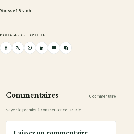
Youssef Branh
PARTAGER CET ARTICLE
Copier
Partager
Partager
Partager
Partager
Partager
le
lien
sur
sur
sur
sur
par
Facebook
X
WhatsApp
LinkedIn
e-
mail
Commentaires
0 commentaire
Soyez le premier à commenter cet article.
Laisser un commentaire