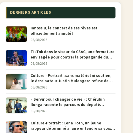
DERNIERS ARTICLES
Innoss’B, le concert de ses rêves est
officiellement annulé !
08/08/2026
TikTok dans le viseur du CSAC, une fermeture
envisagée pour contrer la propagande du
M23
06/08/2026
Culture - Portrait : sans matériel ni soutien,
le dessinateur Justin Mulengera refuse de
poser son crayon
06/08/2026
« Servir pour changer de vie » : Chérubin
Ilunga raconte le parcours du député
national Jethro Muyombi Tshimbu en 137
06/08/2026
pages
Culture-Portrait : Cena Toth, un jeune
rappeur déterminé à faire entendre sa voix à