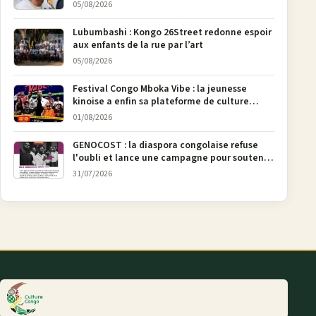
Bunia
05/08/2026
Lubumbashi : Kongo 26Street redonne espoir
aux enfants de la rue par l’art
05/08/2026
Festival Congo Mboka Vibe : la jeunesse
kinoise a enfin sa plateforme de culture
urbaine
01/08/2026
GENOCOST : la diaspora congolaise refuse
l'oubli et lance une campagne pour soutenir
la pétition FONAREV depuis Bruxelles
31/07/2026