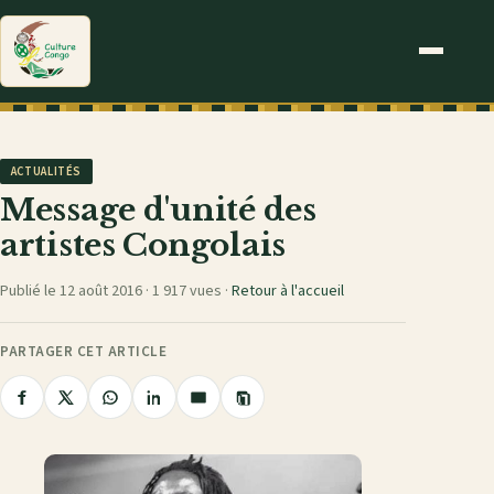
ACTUALITÉS
Message d'unité des
artistes Congolais
Publié le 12 août 2016 ·
1 917 vues
·
Retour à l'accueil
PARTAGER CET ARTICLE
Copier
Partager
Partager
Partager
Partager
Partager
le
sur
sur
sur
sur
par
lien
Facebook
X
WhatsApp
LinkedIn
e-