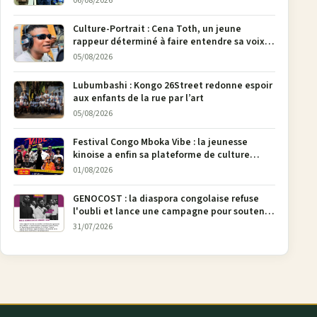
06/08/2026
pages
Culture-Portrait : Cena Toth, un jeune
rappeur déterminé à faire entendre sa voix à
Bunia
05/08/2026
Lubumbashi : Kongo 26Street redonne espoir
aux enfants de la rue par l’art
05/08/2026
Festival Congo Mboka Vibe : la jeunesse
kinoise a enfin sa plateforme de culture
urbaine
01/08/2026
GENOCOST : la diaspora congolaise refuse
l'oubli et lance une campagne pour soutenir
la pétition FONAREV depuis Bruxelles
31/07/2026