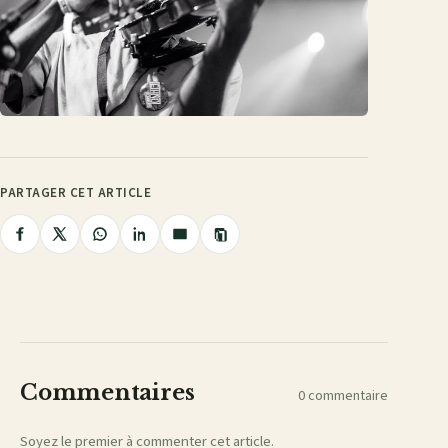
PARTAGER CET ARTICLE
Copier
Partager
Partager
Partager
Partager
Partager
le
lien
sur
sur
sur
sur
par
Facebook
X
WhatsApp
LinkedIn
e-
mail
Commentaires
0 commentaire
Soyez le premier à commenter cet article.