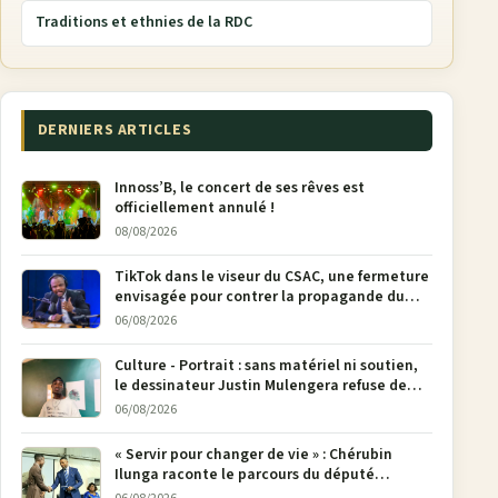
Traditions et ethnies de la RDC
DERNIERS ARTICLES
Innoss’B, le concert de ses rêves est
officiellement annulé !
08/08/2026
TikTok dans le viseur du CSAC, une fermeture
envisagée pour contrer la propagande du
M23
06/08/2026
Culture - Portrait : sans matériel ni soutien,
le dessinateur Justin Mulengera refuse de
poser son crayon
06/08/2026
« Servir pour changer de vie » : Chérubin
Ilunga raconte le parcours du député
national Jethro Muyombi Tshimbu en 137