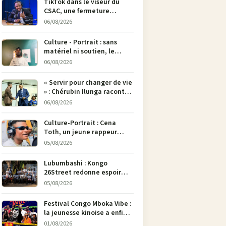
TikTok dans le viseur du
CSAC, une fermeture
envisagée pour contrer la
06/08/2026
propagande du M23
Culture - Portrait : sans
matériel ni soutien, le
dessinateur Justin
06/08/2026
Mulengera refuse de poser
son crayon
« Servir pour changer de vie
» : Chérubin Ilunga raconte
le parcours du député
06/08/2026
national Jethro Muyombi
Tshimbu en 137 pages
Culture-Portrait : Cena
Toth, un jeune rappeur
déterminé à faire entendre
05/08/2026
sa voix à Bunia
Lubumbashi : Kongo
26Street redonne espoir
aux enfants de la rue par
05/08/2026
l’art
Festival Congo Mboka Vibe :
la jeunesse kinoise a enfin
sa plateforme de culture
01/08/2026