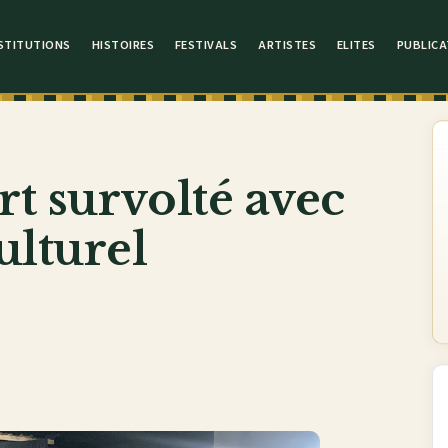
STITUTIONS
HISTOIRES
FESTIVALS
ARTISTES
ELITES
PUBLICA
t survolté avec
lturel