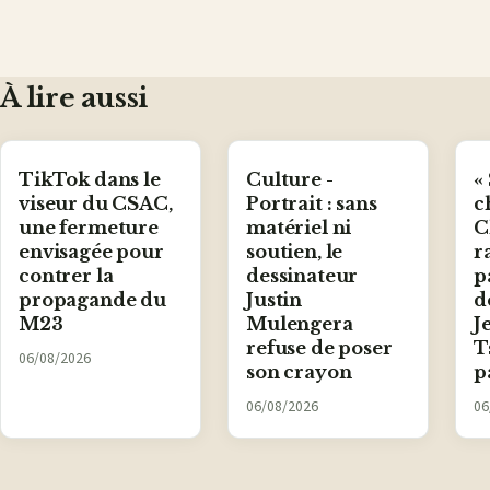
À lire aussi
TikTok dans le
Culture -
«
viseur du CSAC,
Portrait : sans
c
une fermeture
matériel ni
C
envisagée pour
soutien, le
r
contrer la
dessinateur
p
propagande du
Justin
d
M23
Mulengera
J
refuse de poser
T
06/08/2026
son crayon
p
06/08/2026
06