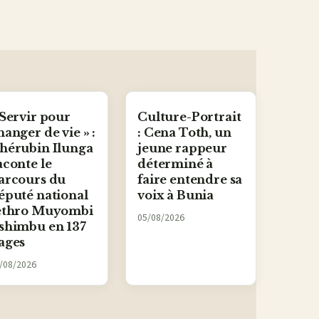
 Servir pour
Culture-Portrait
hanger de vie » :
: Cena Toth, un
hérubin Ilunga
jeune rappeur
aconte le
déterminé à
arcours du
faire entendre sa
éputé national
voix à Bunia
ethro Muyombi
05/08/2026
shimbu en 137
ages
/08/2026