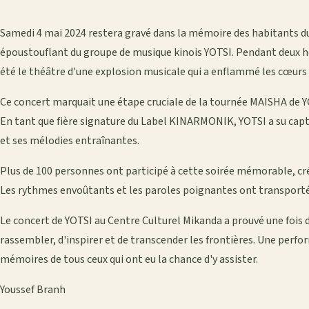
Samedi 4 mai 2024 restera gravé dans la mémoire des habitants du 
époustouflant du groupe de musique kinois YOTSI. Pendant deux he
été le théâtre d'une explosion musicale qui a enflammé les cœurs 
Ce concert marquait une étape cruciale de la tournée MAISHA de Y
En tant que fière signature du Label KINARMONIK, YOTSI a su capt
et ses mélodies entraînantes.
Plus de 100 personnes ont participé à cette soirée mémorable, cr
Les rythmes envoûtants et les paroles poignantes ont transporté 
Le concert de YOTSI au Centre Culturel Mikanda a prouvé une fois d
rassembler, d'inspirer et de transcender les frontières. Une perfo
mémoires de tous ceux qui ont eu la chance d'y assister.
Youssef Branh