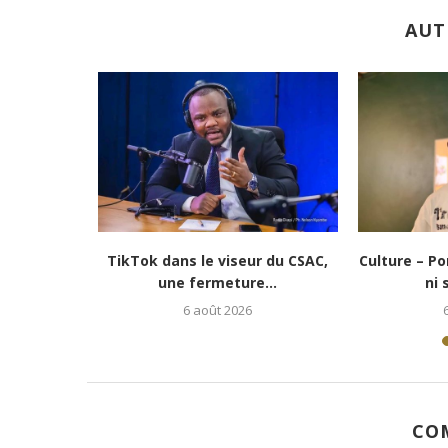
AUT
e vie » :...
Culture-Portrait : Cena Toth, un
Lubumbash
jeune rappeur déterminé...
redonne es
5 août 2026
CO