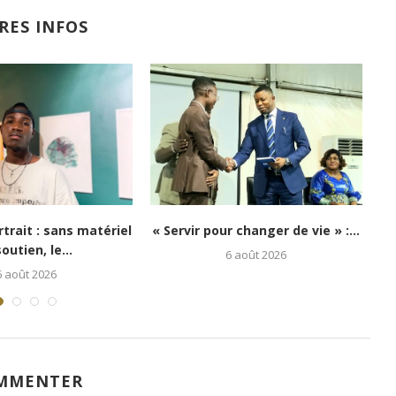
RES INFOS
i : Kongo 26Street
Festival Congo Mboka Vibe : la
poir aux enfants...
jeunesse kinoise...
5 août 2026
1 août 2026
MMENTER