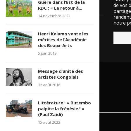
Guère dans l’Est de la
de vos 
RDC : « Le retour à...
LES VISITES
partage
14 novembre 2022
rendent 
notre po
15523601 visite(s)
Henri Kalama vante les
mérites de l’Académie
des Beaux-Arts
5 juin 2019
Message d’unité des
artistes Congolais
12 août 2016
Littérature : « Butembo
palpite la frénésie ! »
(Paul Zaïdi)
15 août 2022