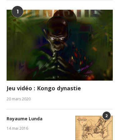
1
GENOCOST : la diaspora
Table de Yaya : Entre
Jeu vidéo : Kongo dynastie
congolaise refuse l’oubli et...
responsabilités précoces et
1 août 2026
31 juillet 2026
20 mars 2020
2
Royaume Lunda
14 mai 2016