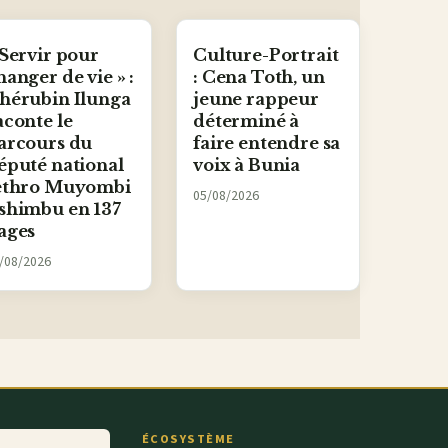
 Servir pour
Culture-Portrait
hanger de vie » :
: Cena Toth, un
hérubin Ilunga
jeune rappeur
aconte le
déterminé à
arcours du
faire entendre sa
éputé national
voix à Bunia
ethro Muyombi
05/08/2026
shimbu en 137
ages
/08/2026
ÉCOSYSTÈME