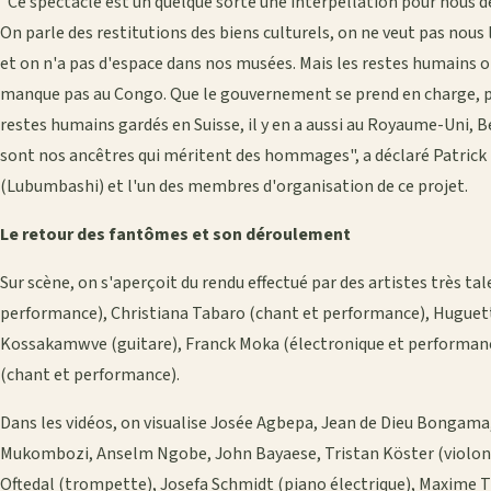
"Ce spectacle est un quelque sorte une interpellation pour nous d
On parle des restitutions des biens culturels, on ne veut pas nous 
et on n'a pas d'espace dans nos musées. Mais les restes humains ont
manque pas au Congo. Que le gouvernement se prend en charge, pe
restes humains gardés en Suisse, il y en a aussi au Royaume-Uni, B
sont nos ancêtres qui méritent des hommages", a déclaré Patrick 
(Lubumbashi) et l'un des membres d'organisation de ce projet.
Le retour des fantômes et son déroulement
Sur scène, on s'aperçoit du rendu effectué par des artistes très ta
performance), Christiana Tabaro (chant et performance), Huguet
Kossakamwve (guitare), Franck Moka (électronique et performance
(chant et performance).
Dans les vidéos, on visualise Josée Agbepa, Jean de Dieu Bongam
Mukombozi, Anselm Ngobe, John Bayaese, Tristan Köster (violonce
Oftedal (trompette), Josefa Schmidt (piano électrique), Maxime 