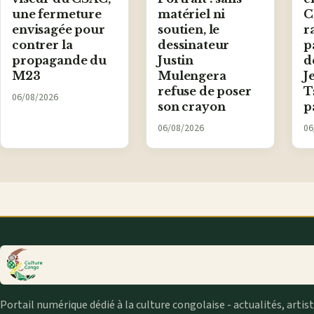
une fermeture
matériel ni
C
envisagée pour
soutien, le
r
contrer la
dessinateur
p
propagande du
Justin
d
M23
Mulengera
J
refuse de poser
T
06/08/2026
son crayon
p
06/08/2026
06
Portail numérique dédié à la culture congolaise - actualités, artis