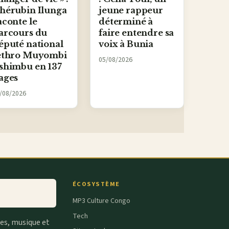
hérubin Ilunga
jeune rappeur
aconte le
déterminé à
arcours du
faire entendre sa
éputé national
voix à Bunia
ethro Muyombi
05/08/2026
shimbu en 137
ages
/08/2026
ÉCOSYSTÈME
MP3 Culture Congo
Tech
tes, musique et