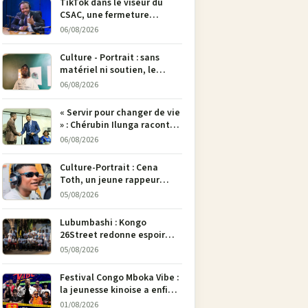
TikTok dans le viseur du
CSAC, une fermeture
envisagée pour contrer la
06/08/2026
propagande du M23
Culture - Portrait : sans
matériel ni soutien, le
dessinateur Justin
06/08/2026
Mulengera refuse de poser
son crayon
« Servir pour changer de vie
» : Chérubin Ilunga raconte
le parcours du député
06/08/2026
national Jethro Muyombi
Tshimbu en 137 pages
Culture-Portrait : Cena
Toth, un jeune rappeur
déterminé à faire entendre
05/08/2026
sa voix à Bunia
Lubumbashi : Kongo
26Street redonne espoir
aux enfants de la rue par
05/08/2026
l’art
Festival Congo Mboka Vibe :
la jeunesse kinoise a enfin
sa plateforme de culture
01/08/2026