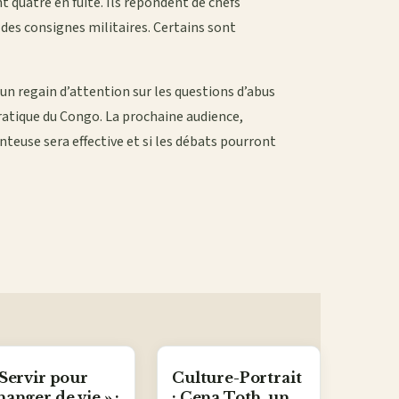
t quatre en fuite. Ils répondent de chefs
 des consignes militaires. Certains sont
 un regain d’attention sur les questions d’abus
ratique du Congo. La prochaine audience,
anteuse sera effective et si les débats pourront
 Servir pour
Culture-Portrait
hanger de vie » :
: Cena Toth, un