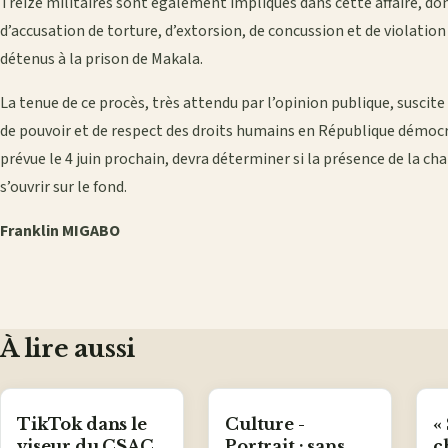
Treize militaires sont également impliqués dans cette affaire, don
d’accusation de torture, d’extorsion, de concussion et de violation
détenus à la prison de Makala.
La tenue de ce procès, très attendu par l’opinion publique, suscite
de pouvoir et de respect des droits humains en République démoc
prévue le 4 juin prochain, devra déterminer si la présence de la ch
s’ouvrir sur le fond.
Franklin MIGABO
À lire aussi
TikTok dans le
Culture -
«
viseur du CSAC,
Portrait : sans
c