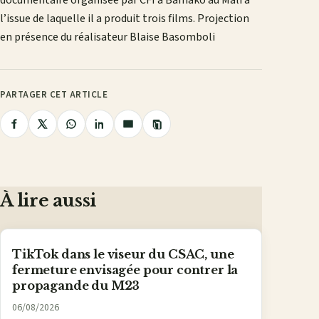
l’issue de laquelle il a produit trois films. Projection
en présence du réalisateur Blaise Basomboli
PARTAGER CET ARTICLE
Copier
Partager
Partager
Partager
Partager
Partager
le
lien
sur
sur
sur
sur
par
Facebook
X
WhatsApp
LinkedIn
e-
mail
À lire aussi
TikTok dans le viseur du CSAC, une
fermeture envisagée pour contrer la
propagande du M23
06/08/2026