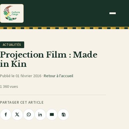
ACTUALITÉS
Projection Film : Made
in Kin
Publié le 01 février 2016 ·
Retour à l'accueil
1 360 vues
PARTAGER CET ARTICLE
Copier
Partager
Partager
Partager
Partager
Partager
le
sur
sur
sur
sur
par
lien