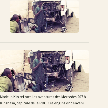
Facebook
X
WhatsApp
LinkedIn
e-
mail
Made in Kin retrace les aventures des Mercedes 207 à
Kinshasa, capitale de la RDC. Ces engins ont envahi