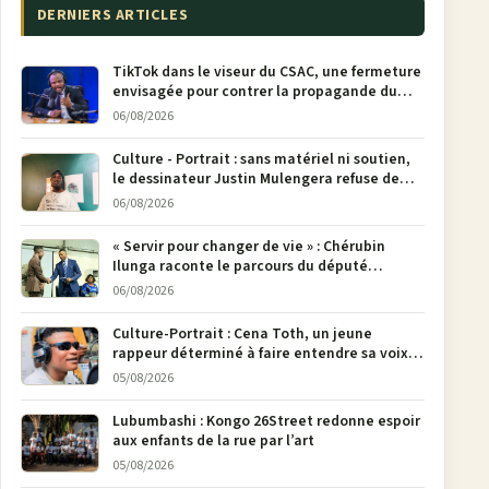
DERNIERS ARTICLES
TikTok dans le viseur du CSAC, une fermeture
envisagée pour contrer la propagande du
M23
06/08/2026
Culture - Portrait : sans matériel ni soutien,
le dessinateur Justin Mulengera refuse de
poser son crayon
06/08/2026
« Servir pour changer de vie » : Chérubin
Ilunga raconte le parcours du député
national Jethro Muyombi Tshimbu en 137
06/08/2026
pages
Culture-Portrait : Cena Toth, un jeune
rappeur déterminé à faire entendre sa voix à
Bunia
05/08/2026
Lubumbashi : Kongo 26Street redonne espoir
aux enfants de la rue par l’art
05/08/2026