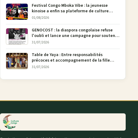
Festival Congo Mboka Vibe : la jeunesse
kinoise a enfin sa plateforme de culture
urbaine
01/08/2026
GENOCOST : la diaspora congolaise refuse
l'oubli et lance une campagne pour soutenir
la pétition FONAREV depuis Bruxelles
31/07/2026
Table de Yaya : Entre responsabilités
précoces et accompagnement de la fille
aînée, la diaspora en débat
31/07/2026