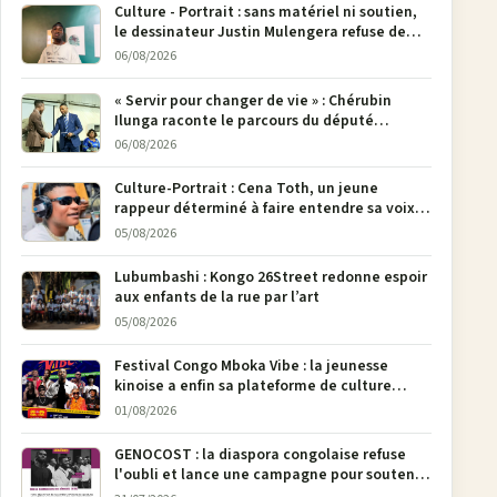
Culture - Portrait : sans matériel ni soutien,
le dessinateur Justin Mulengera refuse de
poser son crayon
06/08/2026
« Servir pour changer de vie » : Chérubin
Ilunga raconte le parcours du député
national Jethro Muyombi Tshimbu en 137
06/08/2026
pages
Culture-Portrait : Cena Toth, un jeune
rappeur déterminé à faire entendre sa voix à
Bunia
05/08/2026
Lubumbashi : Kongo 26Street redonne espoir
aux enfants de la rue par l’art
05/08/2026
Festival Congo Mboka Vibe : la jeunesse
kinoise a enfin sa plateforme de culture
urbaine
01/08/2026
GENOCOST : la diaspora congolaise refuse
l'oubli et lance une campagne pour soutenir
la pétition FONAREV depuis Bruxelles