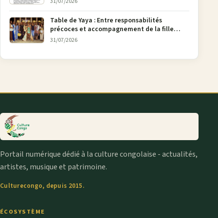
31/07/2026
Table de Yaya : Entre responsabilités
précoces et accompagnement de la fille
aînée, la diaspora en débat
31/07/2026
Portail numérique dédié à la culture congolaise - actualités,
artistes, musique et patrimoine.
Culturecongo, depuis 2015.
ÉCOSYSTÈME