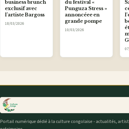
business brunch
du festival «
S
exclusif avec
Punguza Stress »
c
l’artiste Bargoss
annoncéee en
l
grande pompe
b
18/03/2026
é
10/03/2026
m
G
07
Portail numérique dédié à la culture congolaise - actualités, artis