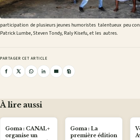
participation de plusieurs jeunes humoristes talentueux peu conn
Patrick Lumbe, Steven Tondy, Raly Kisefu, et les autres.
PARTAGER CET ARTICLE
Copier
Partager
Partager
Partager
Partager
Partager
le
lien
sur
sur
sur
sur
par
Facebook
X
WhatsApp
LinkedIn
e-
mail
À lire aussi
Goma : CANAL+
Goma : La
V
organise un
première édition
A