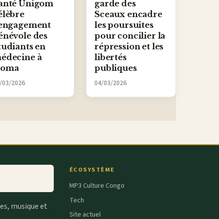
anté Unigom
garde des
élèbre
Sceaux encadre
'engagement
les poursuites
énévole des
pour concilier la
tudiants en
répression et les
édecine à
libertés
oma
publiques
/03/2026
04/03/2026
ÉCOSYSTÈME
MP3 Culture Congo
Tech
tes, musique et
Site actuel