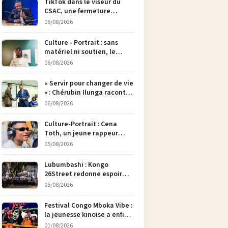
TikTok dans le viseur du
CSAC, une fermeture
envisagée pour contrer la
06/08/2026
propagande du M23
Culture - Portrait : sans
matériel ni soutien, le
dessinateur Justin
06/08/2026
Mulengera refuse de poser
son crayon
« Servir pour changer de vie
» : Chérubin Ilunga raconte
le parcours du député
06/08/2026
national Jethro Muyombi
Tshimbu en 137 pages
Culture-Portrait : Cena
Toth, un jeune rappeur
déterminé à faire entendre
05/08/2026
sa voix à Bunia
Lubumbashi : Kongo
26Street redonne espoir
aux enfants de la rue par
05/08/2026
l’art
Festival Congo Mboka Vibe :
la jeunesse kinoise a enfin
sa plateforme de culture
01/08/2026