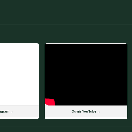
tagram →
Ouvrir YouTube →