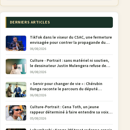
DERNIERS ARTICLES
TikTok dans le viseur du CSAC, une fermeture
envisagée pour contrer la propagande du
M23
06/08/2026
Culture - Portrait : sans matériel ni soutien,
le dessinateur Justin Mulengera refuse de
poser son crayon
06/08/2026
« Servir pour changer de vie » : Chérubin
Ilunga raconte le parcours du député
national Jethro Muyombi Tshimbu en 137
06/08/2026
pages
Culture-Portrait : Cena Toth, un jeune
rappeur déterminé à faire entendre sa voix à
Bunia
05/08/2026