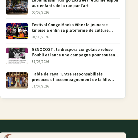
Lubumbashi : Kongo 26Street redonne espoir
aux enfants de la rue par l’art
05/08/2026
Festival Congo Mboka Vibe : la jeunesse
kinoise a enfin sa plateforme de culture
urbaine
01/08/2026
GENOCOST : la diaspora congolaise refuse
l'oubli et lance une campagne pour soutenir
la pétition FONAREV depuis Bruxelles
31/07/2026
Table de Yaya : Entre responsabilités
précoces et accompagnement de la fille
aînée, la diaspora en débat
31/07/2026