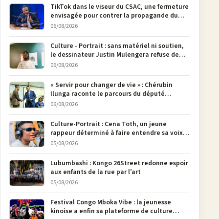
TikTok dans le viseur du CSAC, une fermeture
envisagée pour contrer la propagande du
M23
06/08/2026
Culture - Portrait : sans matériel ni soutien,
le dessinateur Justin Mulengera refuse de
poser son crayon
06/08/2026
« Servir pour changer de vie » : Chérubin
Ilunga raconte le parcours du député
national Jethro Muyombi Tshimbu en 137
06/08/2026
pages
Culture-Portrait : Cena Toth, un jeune
rappeur déterminé à faire entendre sa voix à
Bunia
05/08/2026
Lubumbashi : Kongo 26Street redonne espoir
aux enfants de la rue par l’art
05/08/2026
Festival Congo Mboka Vibe : la jeunesse
kinoise a enfin sa plateforme de culture