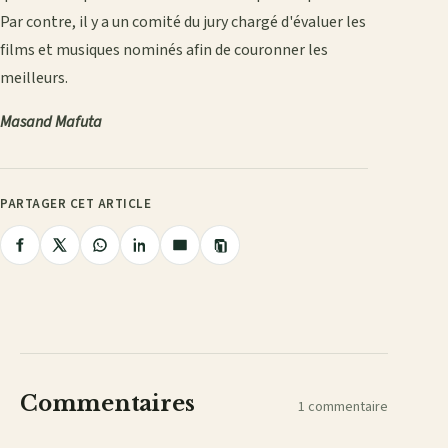
Par contre, il y a un comité du jury chargé d'évaluer les
films et musiques nominés afin de couronner les
meilleurs.
Masand Mafuta
PARTAGER CET ARTICLE
Copier
Partager
Partager
Partager
Partager
Partager
le
lien
sur
sur
sur
sur
par
Facebook
X
WhatsApp
LinkedIn
e-
mail
Commentaires
1 commentaire