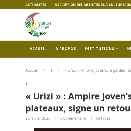
ACTUALITÉS
INSCRIPTION DES ARTISTES SUR CULTURECO
ACCUEIL
A PROPOS
INSTITUTIONS
H
Accueil
1
« Urizi » : Ampire Joven’s, le gardien
1
« Urizi » : Ampire Joven’
plateaux, signe un retou
26 février 2026
0 Commentaire
634
vues