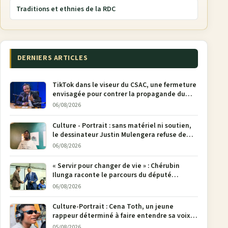
Traditions et ethnies de la RDC
DERNIERS ARTICLES
TikTok dans le viseur du CSAC, une fermeture
envisagée pour contrer la propagande du
M23
06/08/2026
Culture - Portrait : sans matériel ni soutien,
le dessinateur Justin Mulengera refuse de
poser son crayon
06/08/2026
« Servir pour changer de vie » : Chérubin
Ilunga raconte le parcours du député
national Jethro Muyombi Tshimbu en 137
06/08/2026
pages
Culture-Portrait : Cena Toth, un jeune
rappeur déterminé à faire entendre sa voix à
Bunia
05/08/2026