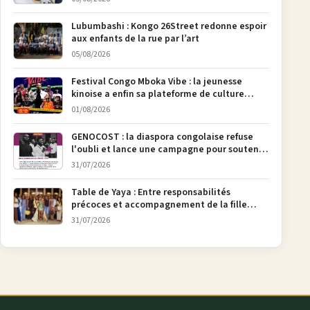
Lubumbashi : Kongo 26Street redonne espoir
aux enfants de la rue par l’art
05/08/2026
Festival Congo Mboka Vibe : la jeunesse
kinoise a enfin sa plateforme de culture
urbaine
01/08/2026
GENOCOST : la diaspora congolaise refuse
l'oubli et lance une campagne pour soutenir
la pétition FONAREV depuis Bruxelles
31/07/2026
Table de Yaya : Entre responsabilités
précoces et accompagnement de la fille
aînée, la diaspora en débat
31/07/2026