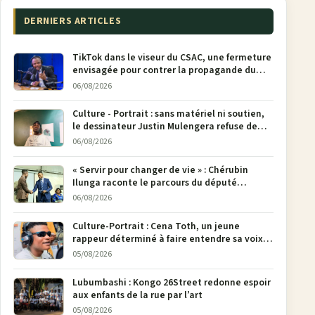
DERNIERS ARTICLES
TikTok dans le viseur du CSAC, une fermeture
envisagée pour contrer la propagande du
M23
06/08/2026
Culture - Portrait : sans matériel ni soutien,
le dessinateur Justin Mulengera refuse de
poser son crayon
06/08/2026
« Servir pour changer de vie » : Chérubin
Ilunga raconte le parcours du député
national Jethro Muyombi Tshimbu en 137
06/08/2026
pages
Culture-Portrait : Cena Toth, un jeune
rappeur déterminé à faire entendre sa voix à
Bunia
05/08/2026
Lubumbashi : Kongo 26Street redonne espoir
aux enfants de la rue par l’art
05/08/2026