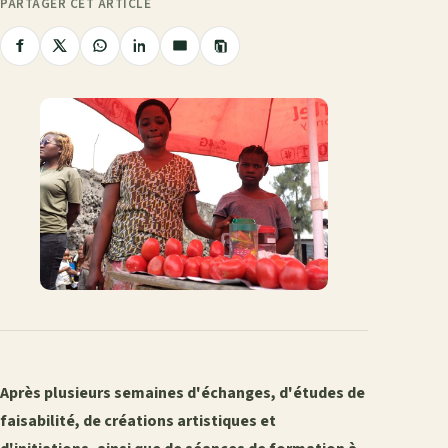
PARTAGER CET ARTICLE
Copier
Partager
Partager
Partager
Partager
Partager
le
sur
sur
sur
sur
par
lien
Facebook
X
WhatsApp
LinkedIn
e-
mail
Après plusieurs semaines d'échanges, d'études de
faisabilité, de créations artistiques et