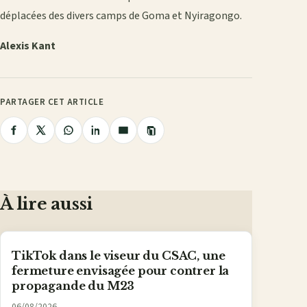
déplacées des divers camps de Goma et Nyiragongo.
Alexis Kant
PARTAGER CET ARTICLE
Copier
Partager
Partager
Partager
Partager
Partager
le
lien
sur
sur
sur
sur
par
Facebook
X
WhatsApp
LinkedIn
e-
mail
À lire aussi
TikTok dans le viseur du CSAC, une
fermeture envisagée pour contrer la
propagande du M23