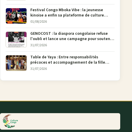
Festival Congo Mboka Vibe : la jeunesse
kinoise a enfin sa plateforme de culture
urbaine
01/08/2026
GENOCOST : la diaspora congolaise refuse
l'oubli et lance une campagne pour soutenir
la pétition FONAREV depuis Bruxelles
31/07/2026
Table de Yaya : Entre responsabilités
précoces et accompagnement de la fille
aînée, la diaspora en débat
31/07/2026