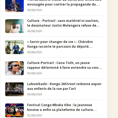
envisagée pour contrer la propagande du
M23
06/08/2026
Culture - Portrait : sans matériel ni soutien,
le dessinateur Justin Mulengera refuse de
poser son crayon
06/08/2026
« Servir pour changer de vie » : Chérubin
Ilunga raconte le parcours du député
national Jethro Muyombi Tshimbu en 137
06/08/2026
pages
Culture-Portrait : Cena Toth, un jeune
rappeur déterminé à faire entendre sa voix à
Bunia
05/08/2026
Lubumbashi : Kongo 26Street redonne espoir
aux enfants de la rue par l’art
05/08/2026
Festival Congo Mboka Vibe : la jeunesse
kinoise a enfin sa plateforme de culture
urbaine
01/08/2026