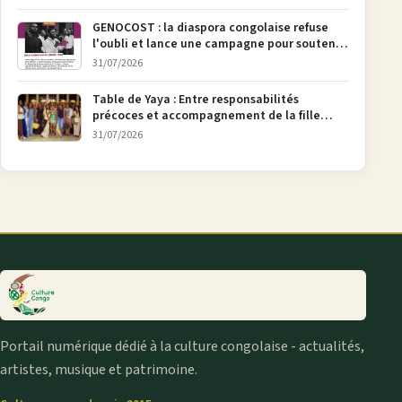
GENOCOST : la diaspora congolaise refuse
l'oubli et lance une campagne pour soutenir
la pétition FONAREV depuis Bruxelles
31/07/2026
Table de Yaya : Entre responsabilités
précoces et accompagnement de la fille
aînée, la diaspora en débat
31/07/2026
Portail numérique dédié à la culture congolaise - actualités,
artistes, musique et patrimoine.