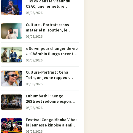
TikTok dans le viseur du
CSAC, une fermeture
envisagée pour contrer la
06/08/2026
propagande du M23
Culture - Portrait : sans
matériel ni soutien, le
dessinateur Justin
06/08/2026
Mulengera refuse de poser
son crayon
« Servir pour changer de vie
» : Chérubin Ilunga raconte
le parcours du député
06/08/2026
national Jethro Muyombi
Tshimbu en 137 pages
Culture-Portrait : Cena
Toth, un jeune rappeur
déterminé à faire entendre
05/08/2026
sa voix à Bunia
Lubumbashi : Kongo
26Street redonne espoir
aux enfants de la rue par
05/08/2026
l’art
Festival Congo Mboka Vibe :
la jeunesse kinoise a enfin
sa plateforme de culture
01/08/2026