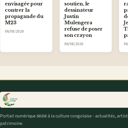
envisagée pour
soutien, le
r
contrer la
dessinateur
p
propagande du
Justin
d
M23
Mulengera
J
refuse de poser
T
06/08/2026
son crayon
p
06/08/2026
06
Portail numérique dédié à la culture congolaise - actualités, artis
patrimoine.