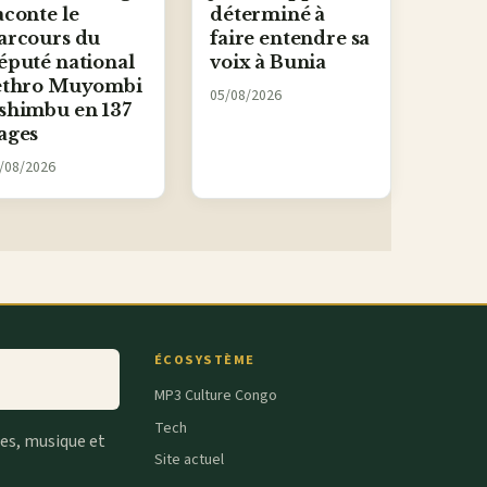
aconte le
déterminé à
arcours du
faire entendre sa
éputé national
voix à Bunia
ethro Muyombi
05/08/2026
shimbu en 137
ages
/08/2026
ÉCOSYSTÈME
MP3 Culture Congo
Tech
tes, musique et
Site actuel