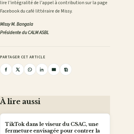
lire l'intégralité de l'appel à contribution sur la page
Facebook du café littéraire de Missy.
Missy M. Bangala
Présidente du CALM ASBL
PARTAGER CET ARTICLE
Copier
Partager
Partager
Partager
Partager
Partager
le
lien
sur
sur
sur
sur
par
Facebook
X
WhatsApp
LinkedIn
e-
mail
À lire aussi
TikTok dans le viseur du CSAC, une
fermeture envisagée pour contrer la