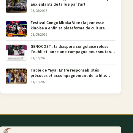
aux enfants de la rue par l’art
05/08/2026
Festival Congo Mboka Vibe : la jeunesse
kinoise a enfin sa plateforme de culture
urbaine
01/08/2026
GENOCOST : la diaspora congolaise refuse
l'oubli et lance une campagne pour soutenir
la pétition FONAREV depuis Bruxelles
31/07/2026
Table de Yaya : Entre responsabilités
précoces et accompagnement de la fille
aînée, la diaspora en débat
31/07/2026