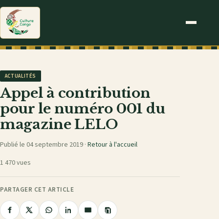
ACTUALITÉS
Appel à contribution
pour le numéro 001 du
magazine LELO
Publié le 04 septembre 2019 ·
Retour à l'accueil
1 470 vues
PARTAGER CET ARTICLE
Copier
Partager
Partager
Partager
Partager
Partager