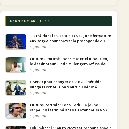
DERNIERS ARTICLES
TikTok dans le viseur du CSAC, une fermeture
envisagée pour contrer la propagande du
M23
06/08/2026
Culture - Portrait : sans matériel ni soutien,
le dessinateur Justin Mulengera refuse de
poser son crayon
06/08/2026
« Servir pour changer de vie » : Chérubin
Ilunga raconte le parcours du député
national Jethro Muyombi Tshimbu en 137
06/08/2026
pages
Culture-Portrait : Cena Toth, un jeune
rappeur déterminé à faire entendre sa voix à
Bunia
05/08/2026
Lubumbashi : Kongo 26Street redonne espoir