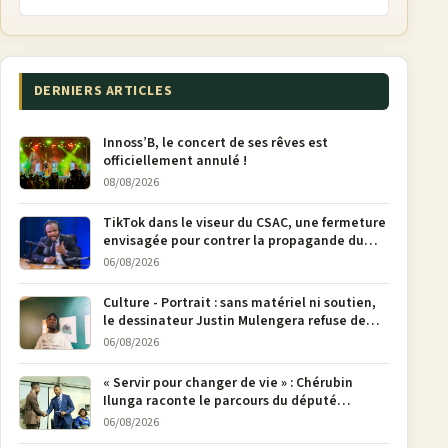
DERNIERS ARTICLES
Innoss’B, le concert de ses rêves est
officiellement annulé !
08/08/2026
TikTok dans le viseur du CSAC, une fermeture
envisagée pour contrer la propagande du
M23
06/08/2026
Culture - Portrait : sans matériel ni soutien,
le dessinateur Justin Mulengera refuse de
poser son crayon
06/08/2026
« Servir pour changer de vie » : Chérubin
Ilunga raconte le parcours du député
national Jethro Muyombi Tshimbu en 137
06/08/2026
pages