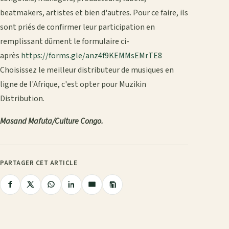
beatmakers, artistes et bien d'autres. Pour ce faire, ils
sont priés de confirmer leur participation en
remplissant dûment le formulaire ci-
après
https://forms.gle/anz4f9KEMMsEMrTE8
Choisissez le meilleur distributeur de musiques en
ligne de l'Afrique, c'est opter pour Muzikin
Distribution.
Masand Mafuta/Culture Congo.
PARTAGER CET ARTICLE
Copier
Partager
Partager
Partager
Partager
Partager
le
lien
sur
sur
sur
sur
par
Facebook
X
WhatsApp
LinkedIn
e-