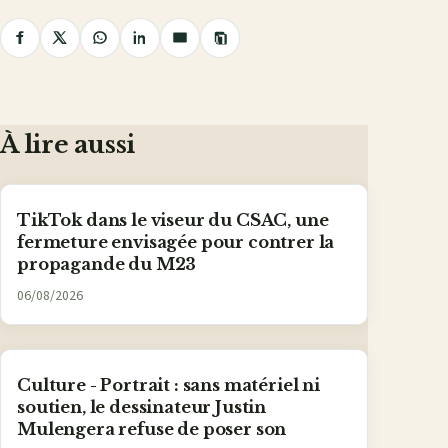
Copier
Partager
Partager
Partager
Partager
Partager
le
lien
sur
sur
sur
sur
par
Facebook
X
WhatsApp
LinkedIn
e-
mail
À lire aussi
TikTok dans le viseur du CSAC, une
fermeture envisagée pour contrer la
propagande du M23
06/08/2026
Culture - Portrait : sans matériel ni
soutien, le dessinateur Justin
Mulengera refuse de poser son