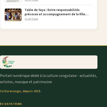
31/07/2026
Table de Yaya : Entre responsabilités
précoces et accompagnement de la fille
aînée, la diaspora en débat
31/07/2026
Portail numérique dédié à la culture congolaise - actualités,
artistes, musique et patrimoine.
Culturecongo, depuis 2015.
ÉCOSYSTÈME