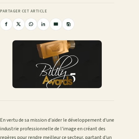
PARTAGER CET ARTICLE
Copier
Partager
Partager
Partager
Partager
Partager
le
sur
sur
sur
sur
par
lien
Facebook
X
WhatsApp
LinkedIn
e-
mail
En vertu de sa mission d'aider le développement d'une
industrie professionnelle de l'image en créant des
repères pour rendre meilleur ce secteur, partant d'un