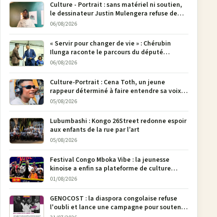
Culture - Portrait : sans matériel ni soutien,
le dessinateur Justin Mulengera refuse de
poser son crayon
06/08/2026
« Servir pour changer de vie » : Chérubin
Ilunga raconte le parcours du député
national Jethro Muyombi Tshimbu en 137
06/08/2026
pages
Culture-Portrait : Cena Toth, un jeune
rappeur déterminé à faire entendre sa voix à
Bunia
05/08/2026
Lubumbashi : Kongo 26Street redonne espoir
aux enfants de la rue par l’art
05/08/2026
Festival Congo Mboka Vibe : la jeunesse
kinoise a enfin sa plateforme de culture
urbaine
01/08/2026
GENOCOST : la diaspora congolaise refuse
l'oubli et lance une campagne pour soutenir
la pétition FONAREV depuis Bruxelles