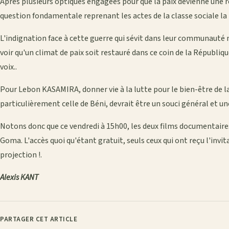
Après plusieurs optiques engagées pour que la paix devienne une réa
question fondamentale reprenant les actes de la classe sociale la p
L'indignation face à cette guerre qui sévit dans leur communauté ne
voir qu'un climat de paix soit restauré dans ce coin de la Républiq
voix..
Pour Lebon KASAMIRA, donner vie à la lutte pour le bien-être de
particulièrement celle de Béni, devrait être un souci général et 
Notons donc que ce vendredi à 15h00, les deux films documentaires
Goma. L'accès quoi qu'étant gratuit, seuls ceux qui ont reçu l'invi
projection !.
Alexis KANT
PARTAGER CET ARTICLE