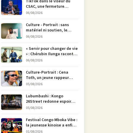
TikTok dans le viseur du
CSAC, une fermeture
envisagée pour contrer la
06/08/2026
propagande du M23
Culture - Portrait : sans
matériel ni soutien, le
dessinateur Justin
06/08/2026
Mulengera refuse de poser
son crayon
« Servir pour changer de vie
» : Chérubin Ilunga raconte
le parcours du député
06/08/2026
national Jethro Muyombi
Tshimbu en 137 pages
Culture-Portrait : Cena
Toth, un jeune rappeur
déterminé à faire entendre
05/08/2026
sa voix à Bunia
Lubumbashi : Kongo
26Street redonne espoir
aux enfants de la rue par
05/08/2026
l’art
Festival Congo Mboka Vibe :
la jeunesse kinoise a enfin
sa plateforme de culture
01/08/2026