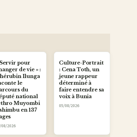
 Servir pour
Culture-Portrait
hanger de vie » :
: Cena Toth, un
hérubin Ilunga
jeune rappeur
aconte le
déterminé à
arcours du
faire entendre sa
éputé national
voix à Bunia
ethro Muyombi
05/08/2026
shimbu en 137
ages
/08/2026