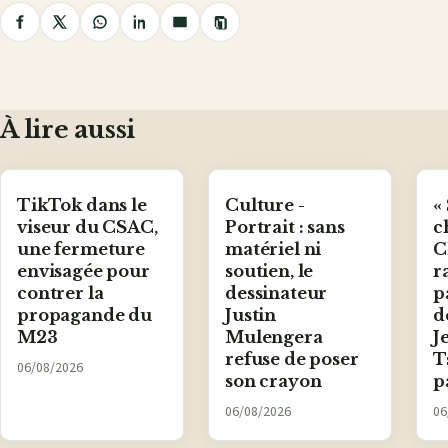
Copier
Partager
Partager
Partager
Partager
Partager
le
lien
sur
sur
sur
sur
par
Facebook
X
WhatsApp
LinkedIn
e-
mail
À lire aussi
TikTok dans le
Culture -
«
viseur du CSAC,
Portrait : sans
c
une fermeture
matériel ni
C
envisagée pour
soutien, le
r
contrer la
dessinateur
p
propagande du
Justin
d
M23
Mulengera
J
refuse de poser
T
06/08/2026
son crayon
p
06/08/2026
06