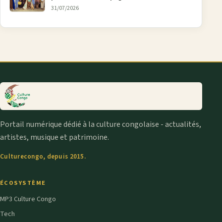
aînée, la diaspora en débat
31/07/2026
Portail numérique dédié à la culture congolaise - actualités,
artistes, musique et patrimoine.
Culturecongo, depuis 2015.
ÉCOSYSTÈME
MP3 Culture Congo
Tech