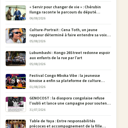
« Servir pour changer de vie » : Chérubin
Ilunga raconte le parcours du député
national Jethro Muyombi Tshimbu en 137
06/08/2026
pages
Culture-Portrait : Cena Toth, un jeune
rappeur déterminé à faire entendre sa voix à
Bunia
05/08/2026
Lubumbashi : Kongo 26Street redonne espoir
aux enfants de la rue par l’art
05/08/2026
Festival Congo Mboka Vibe : la jeunesse
kinoise a enfin sa plateforme de culture
urbaine
01/08/2026
GENOCOST : la diaspora congolaise refuse
l'oubli et lance une campagne pour soutenir
la pétition FONAREV depuis Bruxelles
31/07/2026
Table de Yaya : Entre responsabilités
précoces et accompagnement de la fille