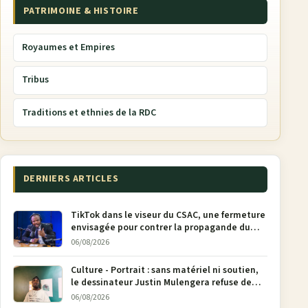
PATRIMOINE & HISTOIRE
Royaumes et Empires
Tribus
Traditions et ethnies de la RDC
DERNIERS ARTICLES
TikTok dans le viseur du CSAC, une fermeture
envisagée pour contrer la propagande du
M23
06/08/2026
Culture - Portrait : sans matériel ni soutien,
le dessinateur Justin Mulengera refuse de
poser son crayon
06/08/2026