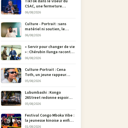
TikTok dans le viseur du
CSAC, une fermeture
envisagée pour contrer la
06/08/2026
propagande du M23
Culture - Portrait : sans
matériel ni soutien, le
dessinateur Justin
06/08/2026
Mulengera refuse de poser
son crayon
« Servir pour changer de vie
» : Chérubin Ilunga raconte
le parcours du député
06/08/2026
national Jethro Muyombi
Tshimbu en 137 pages
Culture-Portrait : Cena
Toth, un jeune rappeur
déterminé à faire entendre
05/08/2026
sa voix à Bunia
Lubumbashi : Kongo
26Street redonne espoir
aux enfants de la rue par
05/08/2026
l’art
Festival Congo Mboka Vibe :
la jeunesse kinoise a enfin
sa plateforme de culture
01/08/2026