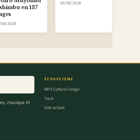
ethro Muyombi
05/08/2026
shimbu en 137
ages
/08/2026
ÉCOSYSTÈME
MP3 Culture Congo
Tech
tes, musique et
Site actuel