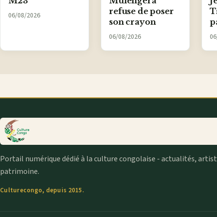
M23
Mulengera
J
refuse de poser
T
06/08/2026
son crayon
p
06/08/2026
06
Portail numérique dédié à la culture congolaise - actualités, artis
patrimoine.
Culturecongo, depuis 2015.