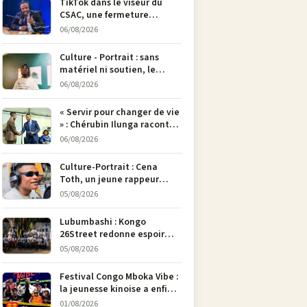
TikTok dans le viseur du
CSAC, une fermeture
envisagée pour contrer la
06/08/2026
propagande du M23
Culture - Portrait : sans
matériel ni soutien, le
dessinateur Justin
06/08/2026
Mulengera refuse de poser
son crayon
« Servir pour changer de vie
» : Chérubin Ilunga raconte
le parcours du député
06/08/2026
national Jethro Muyombi
Tshimbu en 137 pages
Culture-Portrait : Cena
Toth, un jeune rappeur
déterminé à faire entendre
05/08/2026
sa voix à Bunia
Lubumbashi : Kongo
26Street redonne espoir
aux enfants de la rue par
05/08/2026
l’art
Festival Congo Mboka Vibe :
la jeunesse kinoise a enfin
sa plateforme de culture
01/08/2026