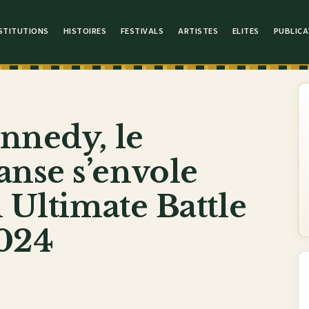
STITUTIONS
HISTOIRES
FESTIVALS
ARTISTES
ELITES
PUBLICA
nnedy, le
nse s’envole
 Ultimate Battle
2024