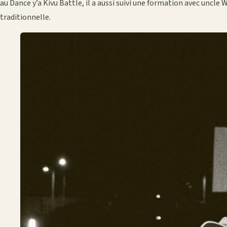
au Dance y’a Kivu Battle, il a aussi suivi une formation avec uncle
traditionnelle.