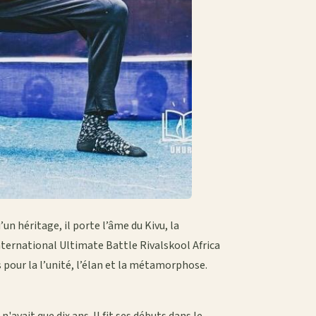
 héritage, il porte l’âme du Kivu, la
’International Ultimate Battle Rivalskool Africa
s pour la l’unité, l’élan et la métamorphose.
 n'avait que dix ans. Il fit ses débuts dans le