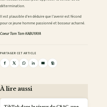
détermination.
Il est plausible d'en déduire que l'avenir est fécond
pour ce jeune homme passionné et bosseur acharné.
Coeur Tam Tam KABUYAYA
PARTAGER CET ARTICLE
Copier
Partager
Partager
Partager
Partager
Partager
le
lien
sur
sur
sur
sur
par
Facebook
X
WhatsApp
LinkedIn
e-
mail
À lire aussi
TikTok dans le viseur du CSAC, une