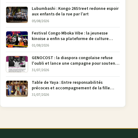
Lubumbashi : Kongo 26Street redonne espoir
aux enfants de la rue par l’art
05/08/2026
Festival Congo Mboka Vibe : la jeunesse
kinoise a enfin sa plateforme de culture
urbaine
01/08/2026
GENOCOST : la diaspora congolaise refuse
l'oubli et lance une campagne pour soutenir
la pétition FONAREV depuis Bruxelles
31/07/2026
Table de Yaya : Entre responsabilités
précoces et accompagnement de la fille
aînée, la diaspora en débat
31/07/2026