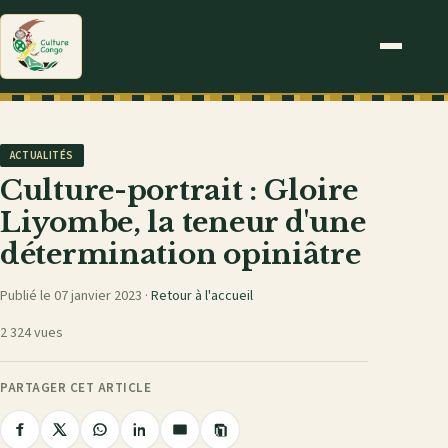
ACTUALITÉS
Culture-portrait : Gloire
Liyombe, la teneur d'une
détermination opiniâtre
Publié le 07 janvier 2023 ·
Retour à l'accueil
2 324 vues
PARTAGER CET ARTICLE
Copier
Partager
Partager
Partager
Partager
Partager