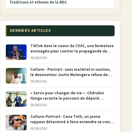
Traditions et ethnies de la RDC
DERNIERS ARTICLES
TikTok dans le viseur du CSAC, une fermeture
envisagée pour contrer la propagande du
M23
06/08/2026
Culture - Portrait : sans matériel ni soutien,
le dessinateur Justin Mulengera refuse de
poser son crayon
06/08/2026
« Servir pour changer de vie » : Chérubin
Ilunga raconte le parcours du député
national Jethro Muyombi Tshimbu en 137
06/08/2026
pages
Culture-Portrait : Cena Toth, un jeune
rappeur déterminé à faire entendre sa voix à
Bunia
05/08/2026