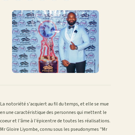
le
sur
sur
sur
sur
par
lien
Facebook
X
WhatsApp
LinkedIn
e-
mail
La notoriété s'acquiert au fil du temps, et elle se mue
en une caractéristique des personnes qui mettent le
coeur et l'âme à l'épicentre de toutes les réalisations.
Mr Gloire Liyombe, connu sous les pseudonymes "Mr