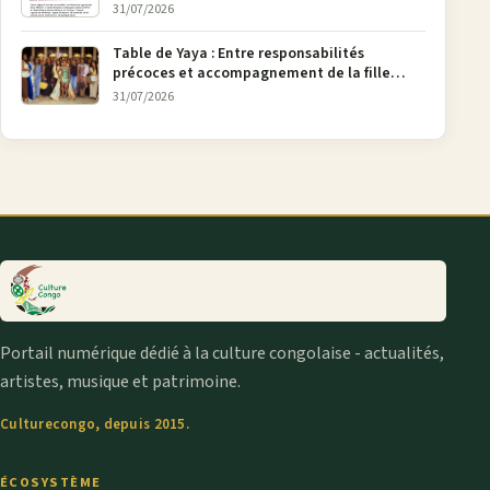
la pétition FONAREV depuis Bruxelles
31/07/2026
Table de Yaya : Entre responsabilités
précoces et accompagnement de la fille
aînée, la diaspora en débat
31/07/2026
Portail numérique dédié à la culture congolaise - actualités,
artistes, musique et patrimoine.
Culturecongo, depuis 2015.
ÉCOSYSTÈME