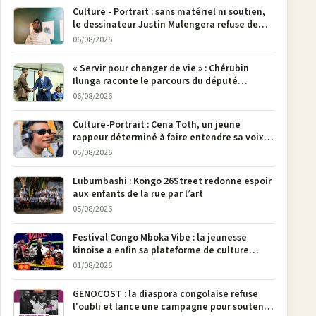
Culture - Portrait : sans matériel ni soutien,
le dessinateur Justin Mulengera refuse de
poser son crayon
06/08/2026
« Servir pour changer de vie » : Chérubin
Ilunga raconte le parcours du député
national Jethro Muyombi Tshimbu en 137
06/08/2026
pages
Culture-Portrait : Cena Toth, un jeune
rappeur déterminé à faire entendre sa voix à
Bunia
05/08/2026
Lubumbashi : Kongo 26Street redonne espoir
aux enfants de la rue par l’art
05/08/2026
Festival Congo Mboka Vibe : la jeunesse
kinoise a enfin sa plateforme de culture
urbaine
01/08/2026
GENOCOST : la diaspora congolaise refuse
l'oubli et lance une campagne pour soutenir