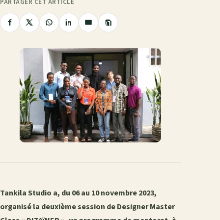
PARTAGER CET ARTICLE
Copier
Partager
Partager
Partager
Partager
Partager
le
sur
sur
sur
sur
par
lien
Facebook
X
WhatsApp
LinkedIn
e-
mail
Tankila Studio a, du 06 au 10 novembre 2023,
organisé la deuxième session de Designer Master