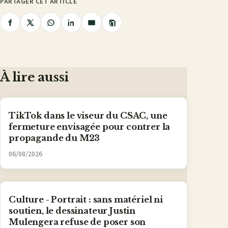
PARTAGER CET ARTICLE
Copier
Partager
Partager
Partager
Partager
Partager
le
lien
sur
sur
sur
sur
par
Facebook
X
WhatsApp
LinkedIn
e-
mail
À lire aussi
TikTok dans le viseur du CSAC, une
fermeture envisagée pour contrer la
propagande du M23
06/08/2026
Culture - Portrait : sans matériel ni
soutien, le dessinateur Justin
Mulengera refuse de poser son