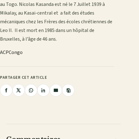
au Togo. Nicolas Kasanda est né le 7 Juillet 1939 à
Mikalay, au Kasaï-central et a fait des études
mécaniques chez les Frères des écoles chrétiennes de
Leo II. Il est mort en 1985 dans un hôpital de
Bruxelles, à l’âge de 46 ans.
ACPCongo
PARTAGER CET ARTICLE
Copier
Partager
Partager
Partager
Partager
Partager
le
lien
sur
sur
sur
sur
par
Facebook
X
WhatsApp
LinkedIn
e-
mail