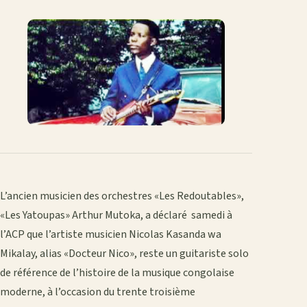
sur
sur
sur
sur
par
lien
Facebook
X
WhatsApp
LinkedIn
e-
mail
L’ancien musicien des orchestres «Les Redoutables»,
«Les Yatoupas» Arthur Mutoka, a déclaré samedi à
l’ACP que l’artiste musicien Nicolas Kasanda wa
Mikalay, alias «Docteur Nico», reste un guitariste solo
de référence de l’histoire de la musique congolaise
moderne, à l’occasion du trente troisième