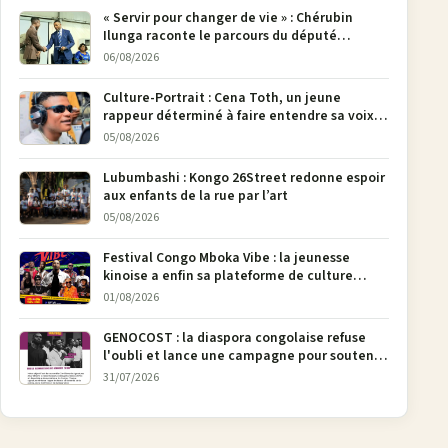
« Servir pour changer de vie » : Chérubin
Ilunga raconte le parcours du député
national Jethro Muyombi Tshimbu en 137
06/08/2026
pages
Culture-Portrait : Cena Toth, un jeune
rappeur déterminé à faire entendre sa voix à
Bunia
05/08/2026
Lubumbashi : Kongo 26Street redonne espoir
aux enfants de la rue par l’art
05/08/2026
Festival Congo Mboka Vibe : la jeunesse
kinoise a enfin sa plateforme de culture
urbaine
01/08/2026
GENOCOST : la diaspora congolaise refuse
l'oubli et lance une campagne pour soutenir
la pétition FONAREV depuis Bruxelles
31/07/2026