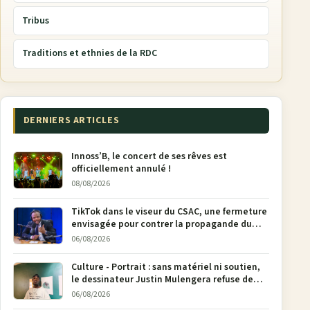
Tribus
Traditions et ethnies de la RDC
DERNIERS ARTICLES
Innoss’B, le concert de ses rêves est
officiellement annulé !
08/08/2026
TikTok dans le viseur du CSAC, une fermeture
envisagée pour contrer la propagande du
M23
06/08/2026
Culture - Portrait : sans matériel ni soutien,
le dessinateur Justin Mulengera refuse de
poser son crayon
06/08/2026