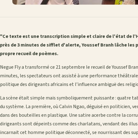
"Ce texte est une transcription simple et claire de l'état de
près de 3 minutes de sifflet d'alerte, Youssef Branh lâche les
propre recueil de poèmes.
Negue Fly a transformé ce 21 septembre le recueil de Youssef Bra
minutes, les spectateurs ont assisté à une performance théâtrale
politique des dirigeants africains et l’influence ambiguë des religio
La scène était simple mais symboliquement puissante : quatre tab
du système. La première, où Calvin Ngao, déguisé en politicien, v
dans des bouteilles en plastique. Une satire acerbe contre la corr
dirigeants sont dépeints comme des charlatans, vendant des illus
incarnait cet homme politique déconnecté, se nourrissant des supe