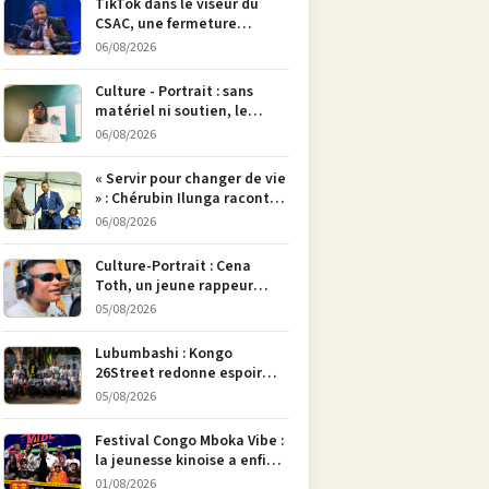
TikTok dans le viseur du
CSAC, une fermeture
envisagée pour contrer la
06/08/2026
propagande du M23
Culture - Portrait : sans
matériel ni soutien, le
dessinateur Justin
06/08/2026
Mulengera refuse de poser
son crayon
« Servir pour changer de vie
» : Chérubin Ilunga raconte
le parcours du député
06/08/2026
national Jethro Muyombi
Tshimbu en 137 pages
Culture-Portrait : Cena
Toth, un jeune rappeur
déterminé à faire entendre
05/08/2026
sa voix à Bunia
Lubumbashi : Kongo
26Street redonne espoir
aux enfants de la rue par
05/08/2026
l’art
Festival Congo Mboka Vibe :
la jeunesse kinoise a enfin
sa plateforme de culture
01/08/2026