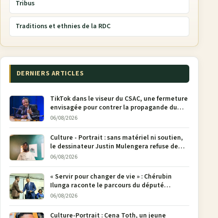
Tribus
Traditions et ethnies de la RDC
DERNIERS ARTICLES
TikTok dans le viseur du CSAC, une fermeture
envisagée pour contrer la propagande du
M23
06/08/2026
Culture - Portrait : sans matériel ni soutien,
le dessinateur Justin Mulengera refuse de
poser son crayon
06/08/2026
« Servir pour changer de vie » : Chérubin
Ilunga raconte le parcours du député
national Jethro Muyombi Tshimbu en 137
06/08/2026
pages
Culture-Portrait : Cena Toth, un jeune