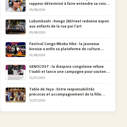
rappeur déterminé à faire entendre sa voix à
Bunia
05/08/2026
Lubumbashi : Kongo 26Street redonne espoir
aux enfants de la rue par l’art
05/08/2026
Festival Congo Mboka Vibe : la jeunesse
kinoise a enfin sa plateforme de culture
urbaine
01/08/2026
GENOCOST : la diaspora congolaise refuse
l'oubli et lance une campagne pour soutenir
la pétition FONAREV depuis Bruxelles
31/07/2026
Table de Yaya : Entre responsabilités
précoces et accompagnement de la fille
aînée, la diaspora en débat
31/07/2026