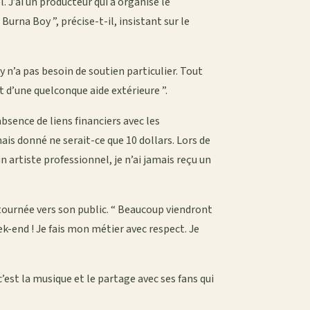
el. J’ai un producteur qui a organisé le
Burna Boy ”, précise-t-il, insistant sur le
ly n’a pas besoin de soutien particulier. Tout
t d’une quelconque aide extérieure ”.
bsence de liens financiers avec les
mais donné ne serait-ce que 10 dollars. Lors de
n artiste professionnel, je n’ai jamais reçu un
 tournée vers son public. “ Beaucoup viendront
k-end ! Je fais mon métier avec respect. Je
’est la musique et le partage avec ses fans qui