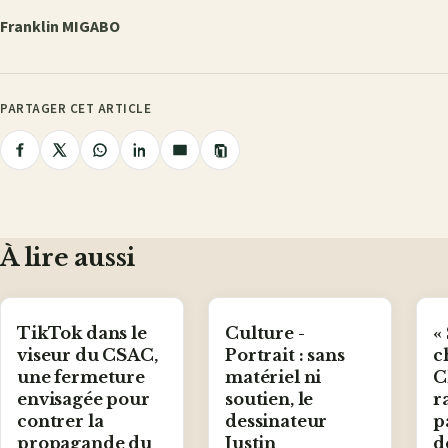
Franklin MIGABO
PARTAGER CET ARTICLE
Copier
Partager
Partager
Partager
Partager
Partager
le
lien
sur
sur
sur
sur
par
Facebook
X
WhatsApp
LinkedIn
e-
mail
À lire aussi
TikTok dans le
Culture -
«
viseur du CSAC,
Portrait : sans
c
une fermeture
matériel ni
C
envisagée pour
soutien, le
r
contrer la
dessinateur
p
propagande du
Justin
d