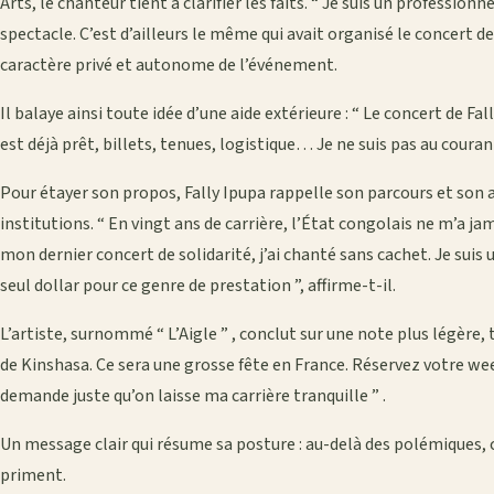
Arts, le chanteur tient à clarifier les faits. “ Je suis un professionn
spectacle. C’est d’ailleurs le même qui avait organisé le concert de 
caractère privé et autonome de l’événement.
Il balaye ainsi toute idée d’une aide extérieure : “ Le concert de Fal
est déjà prêt, billets, tenues, logistique… Je ne suis pas au couran
Pour étayer son propos, Fally Ipupa rappelle son parcours et son a
institutions. “ En vingt ans de carrière, l’État congolais ne m’a ja
mon dernier concert de solidarité, j’ai chanté sans cachet. Je suis u
seul dollar pour ce genre de prestation ”, affirme-t-il.
L’artiste, surnommé “ L’Aigle ” , conclut sur une note plus légère,
de Kinshasa. Ce sera une grosse fête en France. Réservez votre wee
demande juste qu’on laisse ma carrière tranquille ” .
Un message clair qui résume sa posture : au-delà des polémiques, c
priment.