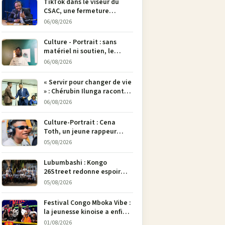
TikTok dans le viseur du
CSAC, une fermeture
envisagée pour contrer la
06/08/2026
propagande du M23
Culture - Portrait : sans
matériel ni soutien, le
dessinateur Justin
06/08/2026
Mulengera refuse de poser
son crayon
« Servir pour changer de vie
» : Chérubin Ilunga raconte
le parcours du député
06/08/2026
national Jethro Muyombi
Tshimbu en 137 pages
Culture-Portrait : Cena
Toth, un jeune rappeur
déterminé à faire entendre
05/08/2026
sa voix à Bunia
Lubumbashi : Kongo
26Street redonne espoir
aux enfants de la rue par
05/08/2026
l’art
Festival Congo Mboka Vibe :
la jeunesse kinoise a enfin
sa plateforme de culture
01/08/2026