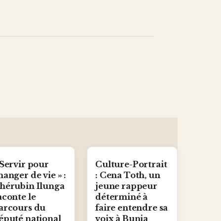
 Servir pour
Culture-Portrait
hanger de vie » :
: Cena Toth, un
hérubin Ilunga
jeune rappeur
aconte le
déterminé à
arcours du
faire entendre sa
éputé national
voix à Bunia