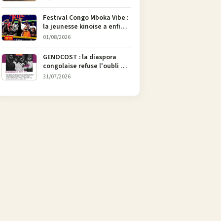
l’art
Festival Congo Mboka Vibe :
la jeunesse kinoise a enfin
sa plateforme de culture
01/08/2026
urbaine
GENOCOST : la diaspora
congolaise refuse l'oubli et
lance une campagne pour
31/07/2026
soutenir la pétition
FONAREV depuis Bruxelles