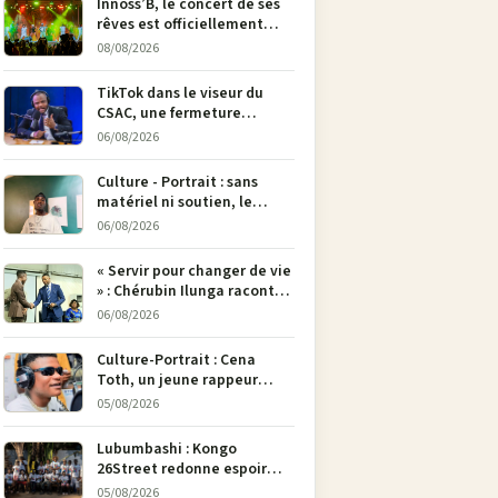
Innoss’B, le concert de ses
rêves est officiellement
annulé !
08/08/2026
TikTok dans le viseur du
CSAC, une fermeture
envisagée pour contrer la
06/08/2026
propagande du M23
Culture - Portrait : sans
matériel ni soutien, le
dessinateur Justin
06/08/2026
Mulengera refuse de poser
son crayon
« Servir pour changer de vie
» : Chérubin Ilunga raconte
le parcours du député
06/08/2026
national Jethro Muyombi
Tshimbu en 137 pages
Culture-Portrait : Cena
Toth, un jeune rappeur
déterminé à faire entendre
05/08/2026
sa voix à Bunia
Lubumbashi : Kongo
26Street redonne espoir
aux enfants de la rue par
05/08/2026