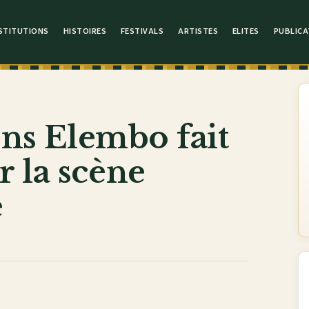
STITUTIONS
HISTOIRES
FESTIVALS
ARTISTES
ELITES
PUBLICA
ons Elembo fait
 la scène
e