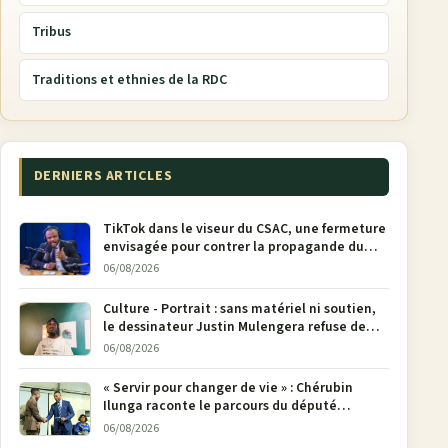
Tribus
Traditions et ethnies de la RDC
DERNIERS ARTICLES
TikTok dans le viseur du CSAC, une fermeture
envisagée pour contrer la propagande du
M23
06/08/2026
Culture - Portrait : sans matériel ni soutien,
le dessinateur Justin Mulengera refuse de
poser son crayon
06/08/2026
« Servir pour changer de vie » : Chérubin
Ilunga raconte le parcours du député
national Jethro Muyombi Tshimbu en 137
06/08/2026
pages