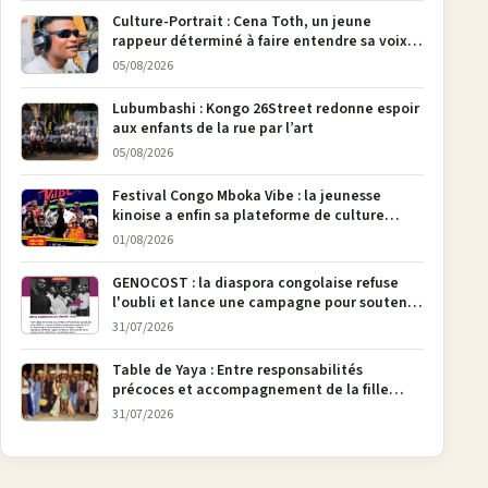
Culture-Portrait : Cena Toth, un jeune
rappeur déterminé à faire entendre sa voix à
Bunia
05/08/2026
Lubumbashi : Kongo 26Street redonne espoir
aux enfants de la rue par l’art
05/08/2026
Festival Congo Mboka Vibe : la jeunesse
kinoise a enfin sa plateforme de culture
urbaine
01/08/2026
GENOCOST : la diaspora congolaise refuse
l'oubli et lance une campagne pour soutenir
la pétition FONAREV depuis Bruxelles
31/07/2026
Table de Yaya : Entre responsabilités
précoces et accompagnement de la fille
aînée, la diaspora en débat
31/07/2026