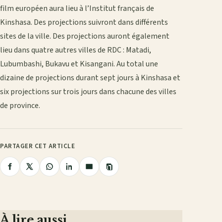
film européen aura lieu à l’Institut français de
Kinshasa. Des projections suivront dans différents
sites de la ville. Des projections auront également
lieu dans quatre autres villes de RDC : Matadi,
Lubumbashi, Bukavu et Kisangani. Au total une
dizaine de projections durant sept jours à Kinshasa et
six projections sur trois jours dans chacune des villes
de province.
PARTAGER CET ARTICLE
Copier
Partager
Partager
Partager
Partager
Partager
le
lien
sur
sur
sur
sur
par
Facebook
X
WhatsApp
LinkedIn
e-
mail
À lire aussi