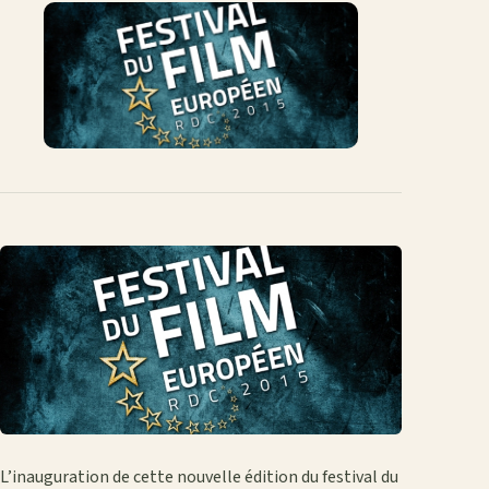
Facebook
X
WhatsApp
LinkedIn
e-
mail
L’inauguration de cette nouvelle édition du festival du