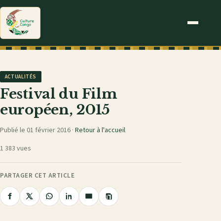
ACTUALITÉS
Festival du Film
européen, 2015
Publié le 01 février 2016 ·
Retour à l'accueil
1 383 vues
PARTAGER CET ARTICLE
Copier
Partager
Partager
Partager
Partager
Partager
le
sur
sur
sur
sur
par
lien