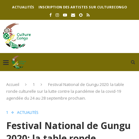
ACTUALITÉS
INSCRIPTION DES ARTISTES SUR CULTURECONGO
Accueil
1
Festival National de Gungu 2020: la table
ronde culturelle sur la lutte contre la pandémie de la covid-19
agendée du 24 au 28 septembre prochain.
1
ACTUALITÉS
Festival National de Gungu
2020: la table ronde