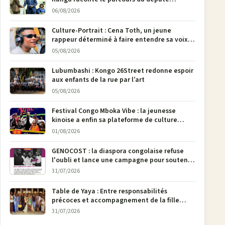
national Jethro Muyombi Tshimbu en 137
06/08/2026
pages
Culture-Portrait : Cena Toth, un jeune
rappeur déterminé à faire entendre sa voix à
Bunia
05/08/2026
Lubumbashi : Kongo 26Street redonne espoir
aux enfants de la rue par l’art
05/08/2026
Festival Congo Mboka Vibe : la jeunesse
kinoise a enfin sa plateforme de culture
urbaine
01/08/2026
GENOCOST : la diaspora congolaise refuse
l'oubli et lance une campagne pour soutenir
la pétition FONAREV depuis Bruxelles
31/07/2026
Table de Yaya : Entre responsabilités
précoces et accompagnement de la fille
aînée, la diaspora en débat
31/07/2026