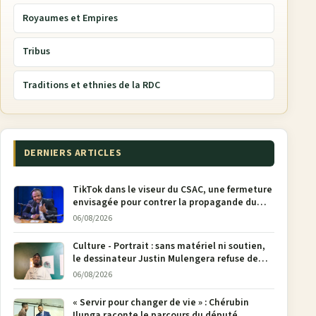
Royaumes et Empires
Tribus
Traditions et ethnies de la RDC
DERNIERS ARTICLES
TikTok dans le viseur du CSAC, une fermeture
envisagée pour contrer la propagande du
M23
06/08/2026
Culture - Portrait : sans matériel ni soutien,
le dessinateur Justin Mulengera refuse de
poser son crayon
06/08/2026
« Servir pour changer de vie » : Chérubin
Ilunga raconte le parcours du député