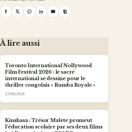
Copier
Partager
Partager
Partager
Partager
Partager
le
lien
sur
sur
sur
sur
par
Facebook
X
WhatsApp
LinkedIn
e-
mail
À lire aussi
Toronto International Nollywood
Film Festival 2026 : le sacré
international se dessine pour le
thriller congolais « Rumba Royale »
27/06/2026
Kinshasa : Trésor Malete promeut
l'éducation scolaire par ses deux films