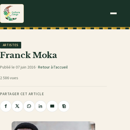
ARTISTES
Franck Moka
Publié le 07 juin 2016 ·
Retour à l'accueil
2 586 vues
PARTAGER CET ARTICLE
Copier
Partager
Partager
Partager
Partager
Partager
le
sur
sur
sur
sur
par
lien
Facebook
X
WhatsApp
LinkedIn
e-