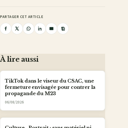
PARTAGER CET ARTICLE
Copier
Partager
Partager
Partager
Partager
Partager
le
lien
sur
sur
sur
sur
par
Facebook
X
WhatsApp
LinkedIn
e-
mail
À lire aussi
TikTok dans le viseur du CSAC, une
fermeture envisagée pour contrer la
propagande du M23
06/08/2026
Culture - Portrait : sans matériel ni