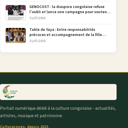
GENOCOST : la diaspora congolaise refuse
l'oubli et lance une campagne pour soutenir
la pétition FONAREV depuis Bruxelles
31/07/2026
Table de Yaya : Entre responsabilités
précoces et accompagnement de la fille
aînée, la diaspora en débat
31/07/2026
Portail numérique dédié à la culture congolaise - actualités,
artistes, musique et patrimoine.
Culturecongo, depuis 2015.