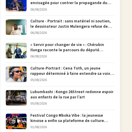
envisagée pour contrer la propagande du
M23
06/08/2026
Culture - Portrait : sans matériel ni soutien,
le dessinateur Justin Mulengera refuse de
poser son crayon
06/08/2026
« Servir pour changer de vie » : Chérubin
Ilunga raconte le parcours du député
national Jethro Muyombi Tshimbu en 137
06/08/2026
pages
Culture-Portrait : Cena Toth, un jeune
rappeur déterminé à faire entendre sa voix à
Bunia
05/08/2026
Lubumbashi : Kongo 26Street redonne espoir
aux enfants de la rue par l’art
05/08/2026
Festival Congo Mboka Vibe : la jeunesse
kinoise a enfin sa plateforme de culture
urbaine
01/08/2026