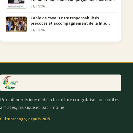
la pétition FONAREV depuis Bruxelles
31/07/2026
Table de Yaya : Entre responsabilités
précoces et accompagnement de la fille
aînée, la diaspora en débat
31/07/2026
Portail numérique dédié à la culture congolaise - actualités,
artistes, musique et patrimoine.
Culturecongo, depuis 2015.