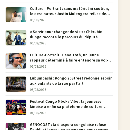
Culture - Portrait : sans matériel ni soutien,
le dessinateur Justin Mulengera refuse de
poser son crayon
06/08/2026
« Servir pour changer de vie » : Chérubin
Ilunga raconte le parcours du député
national Jethro Muyombi Tshimbu en 137
06/08/2026
pages
Culture-Portrait : Cena Toth, un jeune
rappeur déterminé à faire entendre sa voix à
Bunia
05/08/2026
Lubumbashi : Kongo 26Street redonne espoir
aux enfants de la rue par l’art
05/08/2026
Festival Congo Mboka Vibe : la jeunesse
kinoise a enfin sa plateforme de culture
urbaine
01/08/2026
GENOCOST : la diaspora congolaise refuse
l'oubli et lance une campagne pour soutenir