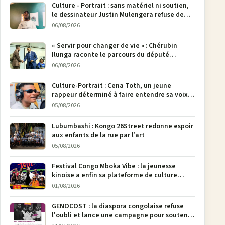
Culture - Portrait : sans matériel ni soutien,
le dessinateur Justin Mulengera refuse de
poser son crayon
06/08/2026
« Servir pour changer de vie » : Chérubin
Ilunga raconte le parcours du député
national Jethro Muyombi Tshimbu en 137
06/08/2026
pages
Culture-Portrait : Cena Toth, un jeune
rappeur déterminé à faire entendre sa voix à
Bunia
05/08/2026
Lubumbashi : Kongo 26Street redonne espoir
aux enfants de la rue par l’art
05/08/2026
Festival Congo Mboka Vibe : la jeunesse
kinoise a enfin sa plateforme de culture
urbaine
01/08/2026
GENOCOST : la diaspora congolaise refuse
l'oubli et lance une campagne pour soutenir
la pétition FONAREV depuis Bruxelles