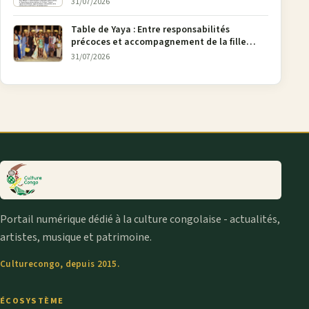
31/07/2026
Table de Yaya : Entre responsabilités
précoces et accompagnement de la fille
aînée, la diaspora en débat
31/07/2026
Portail numérique dédié à la culture congolaise - actualités,
artistes, musique et patrimoine.
Culturecongo, depuis 2015.
ÉCOSYSTÈME