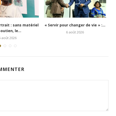
ashi : Kongo 26Street
Festival Congo Mboka Vibe : la
 espoir aux enfants...
jeunesse kinoise...
5 août 2026
1 août 2026
MMENTER