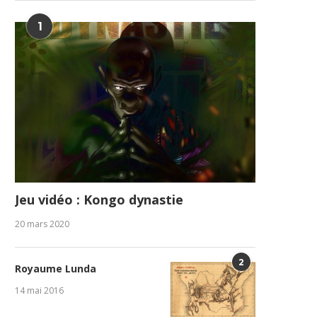
1
Jeu vidéo : Kongo dynastie
20 mars 2020
2
Royaume Lunda
14 mai 2016