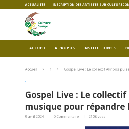
ACTUALITÉS
INSCRIPTION DES ARTISTES SUR CULTURECO
ACCUEIL
A PROPOS
INSTITUTIONS
H
Accueil
1
Gospel Live : Le collectif Akribos pu
1
Gospel Live : Le collecti
musique pour répandre l
9 avril 2024
0 Commentaire
2108
vues