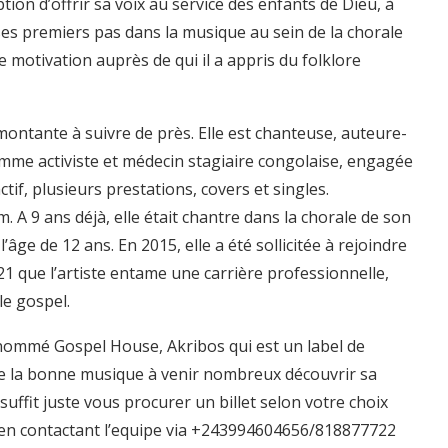
ption d’offrir sa voix au service des enfants de Dieu, à
t ses premiers pas dans la musique au sein de la chorale
e motivation auprès de qui il a appris du folklore
montante à suivre de près. Elle est chanteuse, auteure-
 comme activiste et médecin stagiaire congolaise, engagée
tif, plusieurs prestations, covers et singles.
. A 9 ans déjà, elle était chantre dans la chorale de son
 l’âge de 12 ans. En 2015, elle a été sollicitée à rejoindre
21 que l’artiste entame une carrière professionnelle,
le gospel.
nommé Gospel House, Akribos qui est un label de
de la bonne musique à venir nombreux découvrir sa
suffit juste vous procurer un billet selon votre choix
P) en contactant l’equipe via +243994604656/818877722