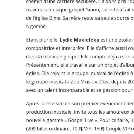
chemin d’une carrière séculière, il a donc pris l’o
travers la musique gospel. Sinon, l’artiste a fai
de l’église Bima. Sa mère reste sa seule source d
Ngombé.
Etant plurielle,
Lydie Makieleka
est une étoile 
compositrice et interprète. Elle s’affiche aussi
dans la musique gospel. Elle compte déjà à son ac
Présentement, elle travaille sur un projet d’album
église. Elle rejoint le groupe musical de l’église à
le groupe musical « Zoe Music ». C’est depuis 20
avec un talent incomparable et sa passion pour 
Après la réussite de son premier événement dé
production musicale, invite tous les amoureux 
nouvelle gamme « Gospel Live ». Pour ce faire, il 
(20$ billet ordinaire, 100$ VIP, 150$ Couple VI