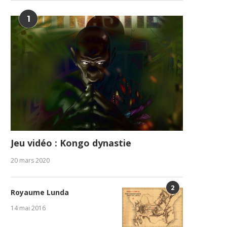
1
Jeu vidéo : Kongo dynastie
20 mars 2020
2
Royaume Lunda
14 mai 2016