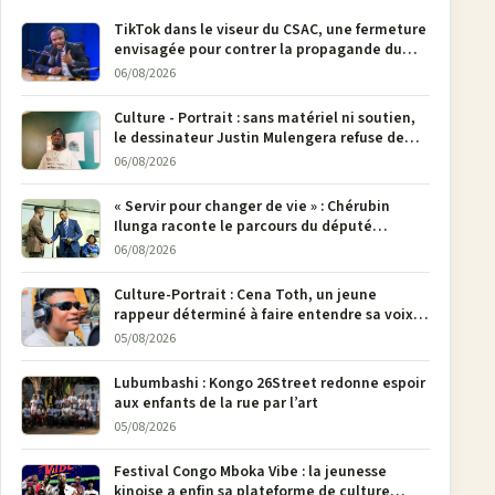
TikTok dans le viseur du CSAC, une fermeture
envisagée pour contrer la propagande du
M23
06/08/2026
Culture - Portrait : sans matériel ni soutien,
le dessinateur Justin Mulengera refuse de
poser son crayon
06/08/2026
« Servir pour changer de vie » : Chérubin
Ilunga raconte le parcours du député
national Jethro Muyombi Tshimbu en 137
06/08/2026
pages
Culture-Portrait : Cena Toth, un jeune
rappeur déterminé à faire entendre sa voix à
Bunia
05/08/2026
Lubumbashi : Kongo 26Street redonne espoir
aux enfants de la rue par l’art
05/08/2026
Festival Congo Mboka Vibe : la jeunesse
kinoise a enfin sa plateforme de culture