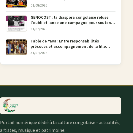
urbaine
01/08/2026
GENOCOST : la diaspora congolaise refuse
l'oubli et lance une campagne pour soutenir
la pétition FONAREV depuis Bruxelles
31/07/2026
Table de Yaya : Entre responsabilités
précoces et accompagnement de la fille
aînée, la diaspora en débat
31/07/2026
Portail numérique dédié à la culture congolaise - actualités,
artistes, musique et patrimoine.