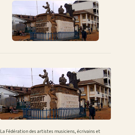
Facebook
X
WhatsApp
LinkedIn
e-
mail
La Fédération des artistes musiciens, écrivains et