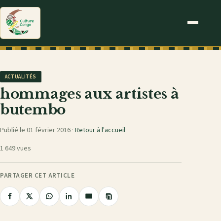
ACTUALITÉS
hommages aux artistes à
butembo
Publié le 01 février 2016 ·
Retour à l'accueil
1 649 vues
PARTAGER CET ARTICLE
Copier
Partager
Partager
Partager
Partager
Partager
le
sur
sur
sur
sur
par
lien