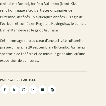
cinéastes (Famec), basée à Butembo (Nord-Kivu),
rend hommage à trois artistes originaires de
Butembo, décédés il y a quelques années. Il s’agit de
l’écrivain et comédien Reginald Kavingulua, le peintre
Daniel Kambere et le griot Asumani.
Cet hommage sera au cœur d’une activité culturelle
prévue dimanche 20 septembre à Butembo. Au menu:
spectacle de théâtre et de musique griot ainsi qu’une
exposition de peintures.
PARTAGER CET ARTICLE
Copier
Partager
Partager
Partager
Partager
Partager
le
lien
sur
sur
sur
sur
par
Facebook
X
WhatsApp
LinkedIn
e-