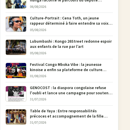
Ilunga raconte le parcours du député
national Jethro Muyombi Tshimbu en 137
06/08/2026
pages
Culture-Portrait : Cena Toth, un jeune
rappeur déterminé à faire entendre sa voix à
Bunia
05/08/2026
Lubumbashi : Kongo 26Street redonne espoir
aux enfants de la rue par l’art
05/08/2026
Festival Congo Mboka Vibe : la jeunesse
kinoise a enfin sa plateforme de culture
urbaine
01/08/2026
GENOCOST : la diaspora congolaise refuse
l'oubli et lance une campagne pour soutenir
la pétition FONAREV depuis Bruxelles
31/07/2026
Table de Yaya : Entre responsabilités
précoces et accompagnement de la fille
aînée, la diaspora en débat
31/07/2026