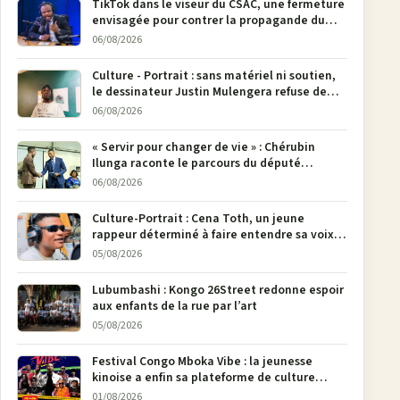
TikTok dans le viseur du CSAC, une fermeture
envisagée pour contrer la propagande du
M23
06/08/2026
Culture - Portrait : sans matériel ni soutien,
le dessinateur Justin Mulengera refuse de
poser son crayon
06/08/2026
« Servir pour changer de vie » : Chérubin
Ilunga raconte le parcours du député
national Jethro Muyombi Tshimbu en 137
06/08/2026
pages
Culture-Portrait : Cena Toth, un jeune
rappeur déterminé à faire entendre sa voix à
Bunia
05/08/2026
Lubumbashi : Kongo 26Street redonne espoir
aux enfants de la rue par l’art
05/08/2026
Festival Congo Mboka Vibe : la jeunesse
kinoise a enfin sa plateforme de culture
urbaine
01/08/2026