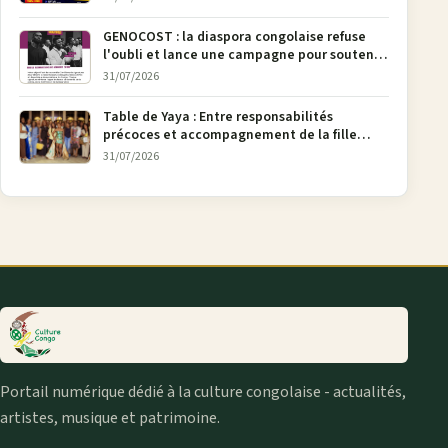
GENOCOST : la diaspora congolaise refuse
l'oubli et lance une campagne pour soutenir
la pétition FONAREV depuis Bruxelles
31/07/2026
Table de Yaya : Entre responsabilités
précoces et accompagnement de la fille
aînée, la diaspora en débat
31/07/2026
Portail numérique dédié à la culture congolaise - actualités,
artistes, musique et patrimoine.