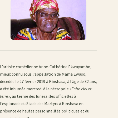
Facebook
X
WhatsApp
LinkedIn
e-
mail
L’artiste comédienne Anne-Cathérine Ekwayambo,
mieux connu sous l’appellation de Mama Ewaso,
décédée le 27 février 2019 à Kinshasa, à l’âge de 82 ans,
a été inhumée mercredi à la nécropole «
Entre ciel et
terre
», au terme des funérailles officielles à
l’esplanade du Stade des Martyrs à Kinshasa en
présence de hautes personnalités politiques et du