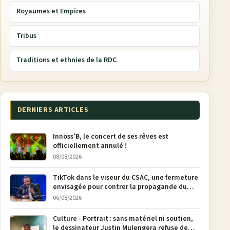
Royaumes et Empires
Tribus
Traditions et ethnies de la RDC
DERNIERS ARTICLES
Innoss’B, le concert de ses rêves est
officiellement annulé !
08/08/2026
TikTok dans le viseur du CSAC, une fermeture
envisagée pour contrer la propagande du
M23
06/08/2026
Culture - Portrait : sans matériel ni soutien,
le dessinateur Justin Mulengera refuse de