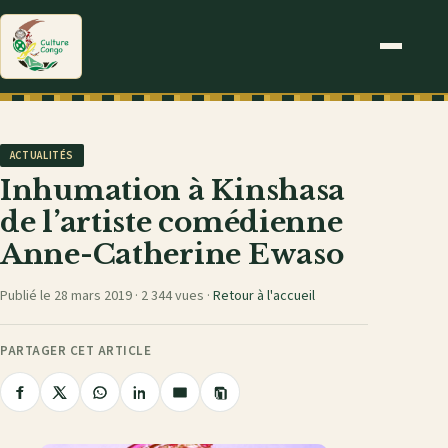
ACTUALITÉS
Inhumation à Kinshasa
de l’artiste comédienne
Anne-Catherine Ewaso
Publié le 28 mars 2019 ·
2 344 vues
·
Retour à l'accueil
PARTAGER CET ARTICLE
Copier
Partager
Partager
Partager
Partager
Partager
le
sur
sur
sur
sur
par
lien