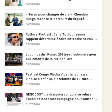
poser son crayon
06/08/2026
« Servir pour changer de vie » : Chérubin
Ilunga raconte le parcours du député
national Jethro Muyombi Tshimbu en 137
06/08/2026
pages
Culture-Portrait : Cena Toth, un jeune
rappeur déterminé à faire entendre sa voix à
Bunia
05/08/2026
Lubumbashi : Kongo 26Street redonne espoir
aux enfants de la rue par l’art
05/08/2026
Festival Congo Mboka Vibe : la jeunesse
kinoise a enfin sa plateforme de culture
urbaine
01/08/2026
GENOCOST : la diaspora congolaise refuse
l'oubli et lance une campagne pour soutenir
la pétition FONAREV depuis Bruxelles
31/07/2026