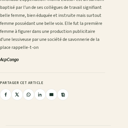
baptisé par l’un de ses collègues de travail signifiant
belle femme, bien éduquée et instruite mais surtout
femme possédant une belle voix. Elle fut la première
femme à figurer dans une production publicitaire
d’une lessiveuse par une société de savonnerie de la
place rappelle-t-on
AcpCongo
PARTAGER CET ARTICLE
Copier
Partager
Partager
Partager
Partager
Partager
le
lien
sur
sur
sur
sur
par
Facebook
X
WhatsApp
LinkedIn
e-
mail